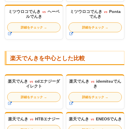
ミツウロコでんき
ヘーベ
ミツウロコでんき
Ponta
vs
vs
ルでんき
でんき
詳細をチェック
→
詳細をチェック
→
楽天でんきを中心とした比較
楽天でんき
cdエナジーダ
楽天でんき
idemitsuでん
vs
vs
イレクト
き
詳細をチェック
→
詳細をチェック
→
楽天でんき
HTBエナジー
楽天でんき
ENEOSでんき
vs
vs