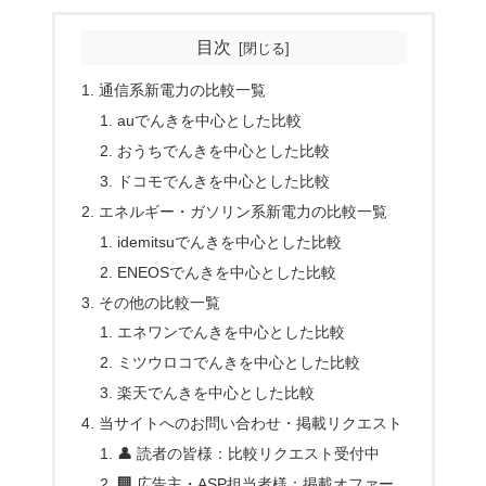
目次
通信系新電力の比較一覧
auでんきを中心とした比較
おうちでんきを中心とした比較
ドコモでんきを中心とした比較
エネルギー・ガソリン系新電力の比較一覧
idemitsuでんきを中心とした比較
ENEOSでんきを中心とした比較
その他の比較一覧
エネワンでんきを中心とした比較
ミツウロコでんきを中心とした比較
楽天でんきを中心とした比較
当サイトへのお問い合わせ・掲載リクエスト
👤 読者の皆様：比較リクエスト受付中
🏢 広告主・ASP担当者様：掲載オファー