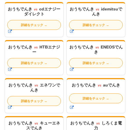
おうちでんき
cdエナジー
おうちでんき
idemitsuで
vs
vs
ダイレクト
んき
詳細をチェック
→
詳細をチェック
→
おうちでんき
HTBエナジ
おうちでんき
ENEOSでん
vs
vs
ー
き
詳細をチェック
→
詳細をチェック
→
おうちでんき
エネワンで
おうちでんき
auでんき
vs
vs
んき
詳細をチェック
→
詳細をチェック
→
おうちでんき
キューエネ
おうちでんき
しろくま電
vs
vs
スでんき
力