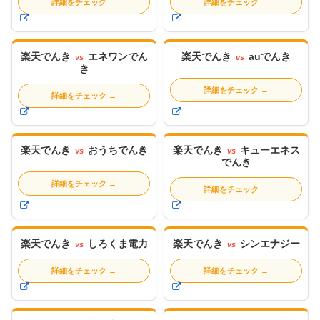
詳細をチェック
→
詳細をチェック
→
楽天でんき
エネワンでん
楽天でんき
auでんき
vs
vs
き
詳細をチェック
→
詳細をチェック
→
楽天でんき
おうちでんき
楽天でんき
キューエネス
vs
vs
でんき
詳細をチェック
→
詳細をチェック
→
楽天でんき
しろくま電力
楽天でんき
シンエナジー
vs
vs
詳細をチェック
→
詳細をチェック
→