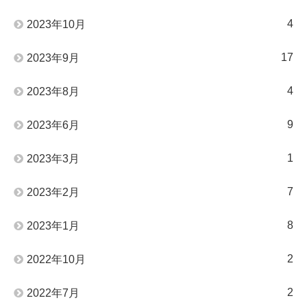
4
2023年10月
17
2023年9月
4
2023年8月
9
2023年6月
1
2023年3月
7
2023年2月
8
2023年1月
2
2022年10月
2
2022年7月