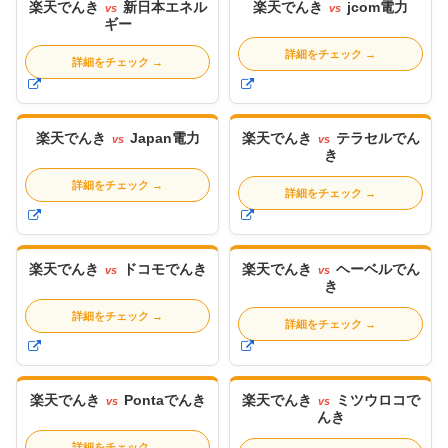
楽天でんき
新日本エネル
楽天でんき
jcom電力
vs
vs
ギー
詳細をチェック
→
詳細をチェック
→
楽天でんき
Japan電力
楽天でんき
テラセルでん
vs
vs
き
詳細をチェック
→
詳細をチェック
→
楽天でんき
ドコモでんき
楽天でんき
ヘーベルでん
vs
vs
き
詳細をチェック
→
詳細をチェック
→
楽天でんき
Pontaでんき
楽天でんき
ミツウロコで
vs
vs
んき
詳細をチェック
→