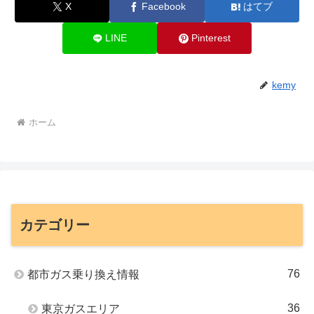
X
Facebook
はてブ
LINE
Pinterest
kemy
ホーム
カテゴリー
76
都市ガス乗り換え情報
36
東京ガスエリア