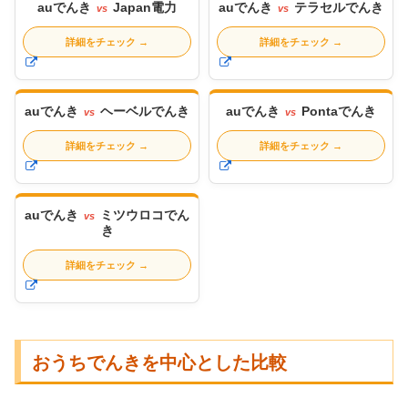
auでんき
Japan電力
auでんき
テラセルでんき
vs
vs
詳細をチェック
→
詳細をチェック
→
auでんき
ヘーベルでんき
auでんき
Pontaでんき
vs
vs
詳細をチェック
→
詳細をチェック
→
auでんき
ミツウロコでん
vs
き
詳細をチェック
→
おうちでんきを中心とした比較