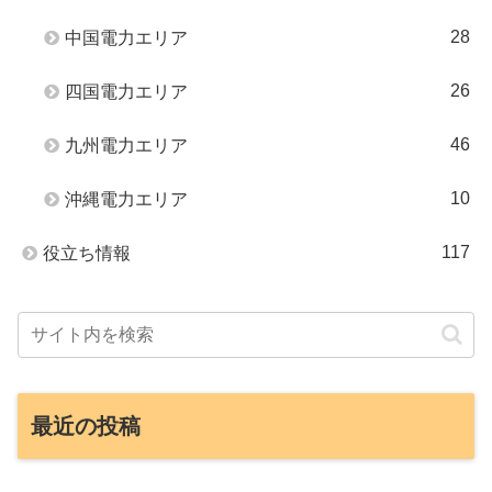
28
中国電力エリア
26
四国電力エリア
46
九州電力エリア
10
沖縄電力エリア
117
役立ち情報
最近の投稿