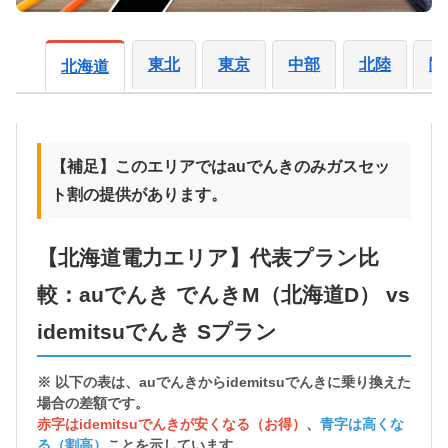
東北
東京
中部
北陸
関
北海道
【補足】このエリアではauでんきのみガスセッ
ト割の提供があります。
【北海道電力エリア】代表プラン比
較：auでんき でんきM（北海道D） vs
idemitsuでんき Sプラン
※ 以下の表は、auでんきから
idemitsuでんきに乗り換えた
場合の差額
です。
赤字はidemitsuでんきが安くなる（お得）
、
青字は高くな
る（割高）
ことを示しています。