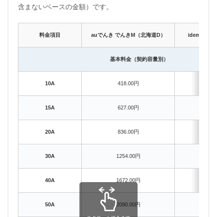
含まないベースの金額）です。
料金項目
auでんき でんきM（北海道D）
idemits
基本料金（契約容量別）
10A
418.00円
418
15A
627.00円
627
20A
836.00円
836
30A
1254.00円
125
40A
1672.00円
167
50A
2090.00円
209