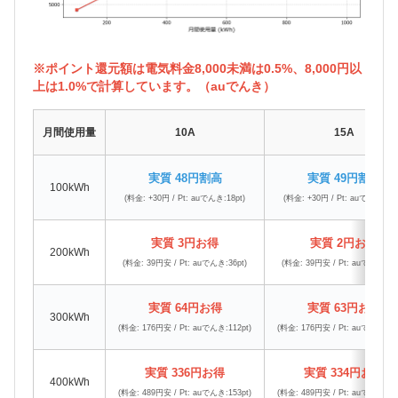
※ポイント還元額は電気料金8,000未満は0.5%、8,000円以
上は1.0%で計算しています。（auでんき）
月間使用量
10A
15A
実質 48円割高
実質 49円割高
100kWh
(料金: +30円 / Pt: auでんき:18pt)
(料金: +30円 / Pt: auでんき:19p
実質 3円お得
実質 2円お得
200kWh
(料金: 39円安 / Pt: auでんき:36pt)
(料金: 39円安 / Pt: auでんき:37p
実質 64円お得
実質 63円お得
300kWh
(料金: 176円安 / Pt: auでんき:112pt)
(料金: 176円安 / Pt: auでんき:113
実質 336円お得
実質 334円お得
400kWh
(料金: 489円安 / Pt: auでんき:153pt)
(料金: 489円安 / Pt: auでんき:155