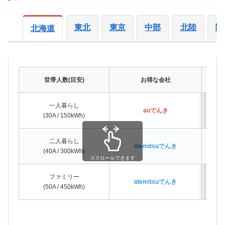
東北
東京
中部
北陸
関
北海道
世帯人数(目安)
お得な会社
一人暮らし
auでんき
(30A / 150kWh)
二人暮らし
idemitsuでんき
(40A / 300kWh)
スクロールできます
ファミリー
idemitsuでんき
(50A / 450kWh)