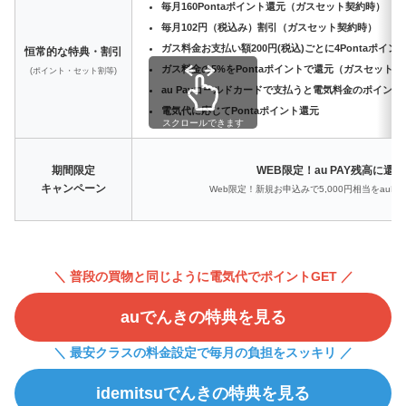
毎月160Pontaポイント還元（ガスセット契約時）
毎月102円（税込み）割引（ガスセット契約時）
ガス料金お支払い額200円(税込)ごとに4Pontaポイ
恒常的な特典・割引
ガス料金の5%をPontaポイントで還元（ガスセット
(ポイント・セット割等)
au Payゴールドカードで支払うと電気料金のポイント
電気代に応じてPontaポイント還元
スクロールできます
期間限定
WEB限定！au PAY残高に還
キャンペーン
Web限定！新規お申込みで5,000円相当をauP
＼ 普段の買物と同じように電気代でポイントGET ／
auでんきの特典を見る
＼ 最安クラスの料金設定で毎月の負担をスッキリ ／
idemitsuでんきの特典を見る