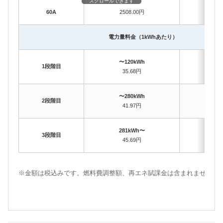
スクロールできます
60A
2508.00円
250
電力量料金（1kWhあたり）
〜120kWh
〜12
1段階目
35.68円
35
〜280kWh
〜28
2段階目
41.97円
40
281kWh〜
281
3段階目
45.69円
42
※金額は税込みです。燃料費調整額、再エネ賦課金は含まれません。