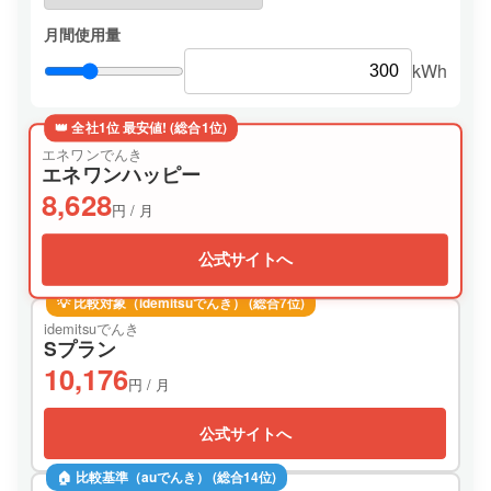
月間使用量
kWh
👑 全社1位 最安値! (総合1位)
エネワンでんき
エネワンハッピー
8,628
円 / 月
公式サイトへ
💡 比較対象（idemitsuでんき） (総合7位)
idemitsuでんき
Sプラン
10,176
円 / 月
公式サイトへ
🏠 比較基準（auでんき） (総合14位)