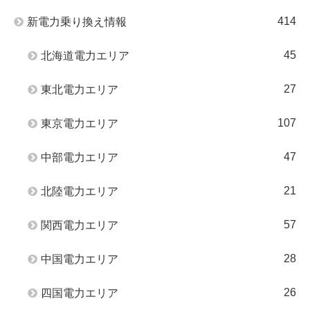
414
新電力乗り換え情報
45
北海道電力エリア
27
東北電力エリア
107
東京電力エリア
47
中部電力エリア
21
北陸電力エリア
57
関西電力エリア
28
中国電力エリア
26
四国電力エリア