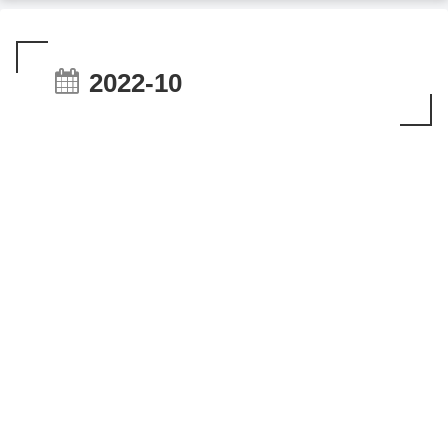
2022-10