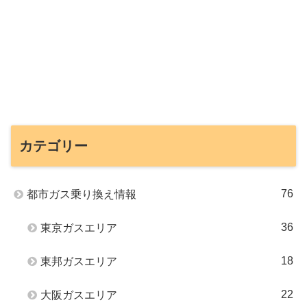
カテゴリー
76
都市ガス乗り換え情報
36
東京ガスエリア
18
東邦ガスエリア
22
大阪ガスエリア