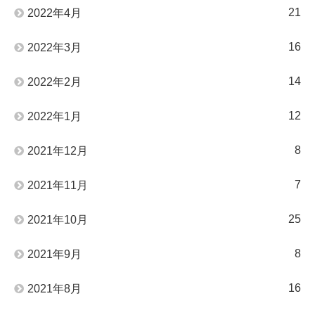
21
2022年4月
16
2022年3月
14
2022年2月
12
2022年1月
8
2021年12月
7
2021年11月
25
2021年10月
8
2021年9月
16
2021年8月