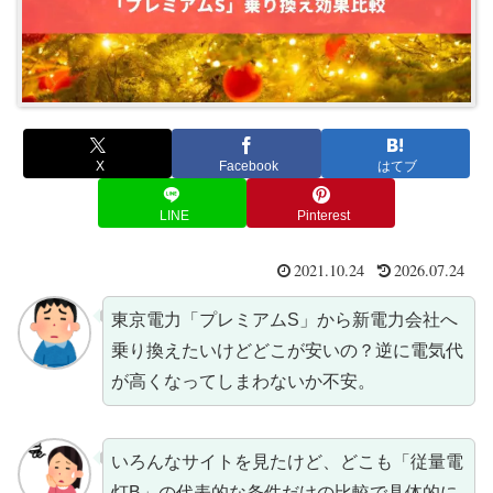
X
Facebook
はてブ
LINE
Pinterest
2021.10.24
2026.07.24
東京電力「プレミアムS」から新電力会社へ
乗り換えたいけどどこが安いの？逆に電気代
が高くなってしまわないか不安。
いろんなサイトを見たけど、どこも「従量電
灯B」の代表的な条件だけの比較で具体的に