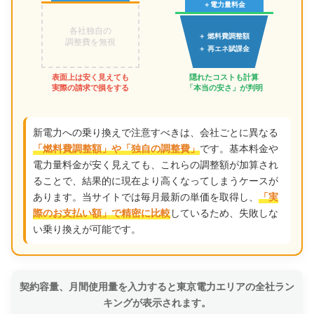
＋電力量料金
各社独自の
＋ 燃料費調整額
調整費を無視
＋ 再エネ賦課金
表面上は安く見えても
隠れたコストも計算
実際の請求で損をする
「本当の安さ」が判明
新電力への乗り換えで注意すべきは、会社ごとに異なる
です。基本料金や
「燃料費調整額」や「独自の調整費」
電力量料金が安く見えても、これらの調整額が加算され
ることで、結果的に現在より高くなってしまうケースが
あります。当サイトでは毎月最新の単価を取得し、
「実
しているため、失敗しな
際のお支払い額」で精密に比較
い乗り換えが可能です。
契約容量、月間使用量を入力すると東京電力エリアの全社ラン
キングが表示されます。