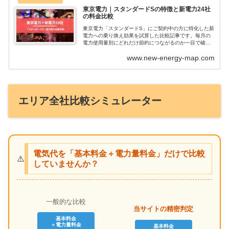
東京電力｜スタンダードSの特徴と新電力24社
の料金比較
東京電力「スタンダードS」にご契約中の方に特化した新
電力への乗り換え効果を試算した比較記事です。毎月の
電力使用量別にどれだけ節約につながるのか一目で確認
いただけます。新電力へ乗り換えたあとに料金が高くな
www.new-energy-map.com
ってしまった。このようなことが無いように乗り換え前
に当記事で料金を確認ください。
エリア全社比較シミュレーター
電気代を「基本料金＋電力量料金」だけで比較
⚠️
していませんか？
一般的な比較
当サイトの精密判定
基本料金
＋電力量料金
基本料金