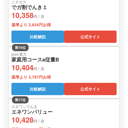
ニチガス
でガ割でんき１
10,358
円 / 月
基準より 3,834円お得
比較解説
公式サイト
第16位
jcom電力
家庭用コースa従量B
10,404
円 / 月
基準より 3,787円お得
比較解説
公式サイト
第17位
エネワンでんき
エネワンバリュー
10,428
円 / 月