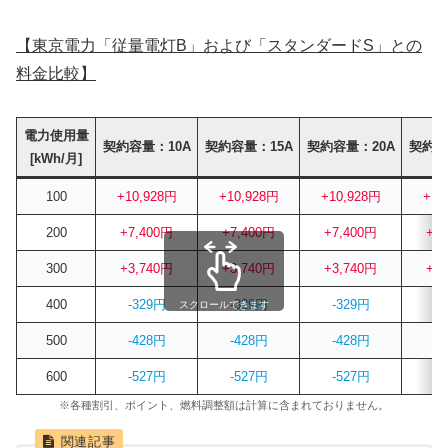
【東京電力「従量電灯B」および「スタンダードS」との
料金比較】
電力使用量
契約容量：10A
契約容量：15A
契約容量：20A
契約容
[kWh/月]
100
+10,928円
+10,928円
+10,928円
+10
200
+7,400円
+7,400円
+7,400円
+7
300
+3,740円
+3,740円
+3,740円
+3
400
-329円
-329円
-329円
-
スクロールできます
500
-428円
-428円
-428円
-
600
-527円
-527円
-527円
-
※各種割引、ポイント、燃料調整額は計算に含まれておりません。