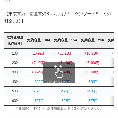
【東京電力「従量電灯B」および「スタンダードS」との
料金比較】
電力使用量
契約容量：10A
契約容量：15A
契約容量：20A
契約容
[kWh/月]
100
+10,928円
+10,928円
+10,928円
+10
200
+7,400円
+7,400円
+7,400円
+7
300
+3,740円
+3,740円
+3,740円
+3
400
-329円
-329円
-329円
-
スクロールできます
500
-428円
-428円
-428円
-
600
-527円
-527円
-527円
-
※各種割引、ポイント、燃料調整額は計算に含まれておりません。