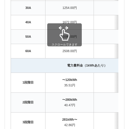
30A
1254.00円
1122
40A
1672.00円
1496
50A
2090.00円
1870
スクロールできます
60A
2508.00円
2244
電力量料金（1kWhあたり）
〜120kWh
〜12
1段階目
35.51円
35.
〜280kWh
〜30
2段階目
40.47円
41.
281kWh〜
301
3段階目
42.86円
44.