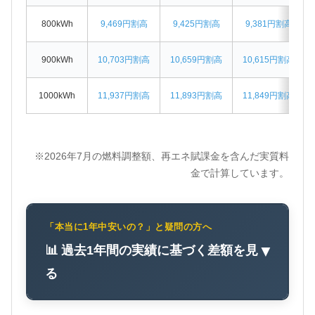
800kWh
9,469円割高
9,425円割高
9,381円割高
900kWh
10,703円割高
10,659円割高
10,615円割高
1000kWh
11,937円割高
11,893円割高
11,849円割高
※2026年7月の燃料調整額、再エネ賦課金を含んだ実質料
金で計算しています。
「本当に1年中安いの？」と疑問の方へ
📊 過去1年間の実績に基づく差額を見
▼
る