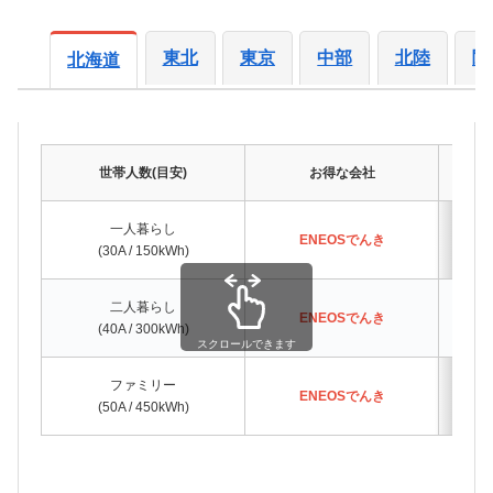
東北
東京
中部
北陸
関
北海道
世帯人数(目安)
お得な会社
一人暮らし
ENEOSでんき
(30A / 150kWh)
二人暮らし
ENEOSでんき
(40A / 300kWh)
スクロールできます
ファミリー
ENEOSでんき
(50A / 450kWh)