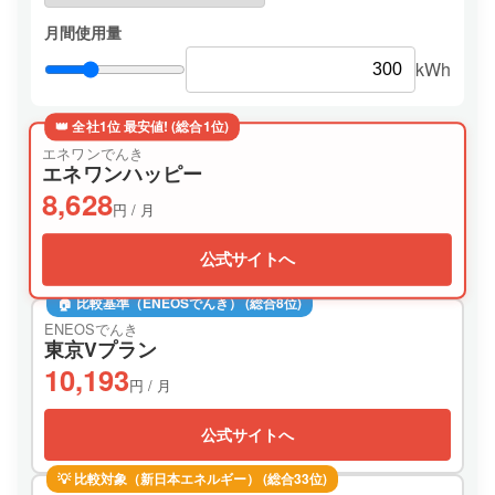
月間使用量
kWh
👑 全社1位 最安値! (総合1位)
エネワンでんき
エネワンハッピー
8,628
円 / 月
公式サイトへ
🏠 比較基準（ENEOSでんき） (総合8位)
ENEOSでんき
東京Vプラン
10,193
円 / 月
公式サイトへ
💡 比較対象（新日本エネルギー） (総合33位)