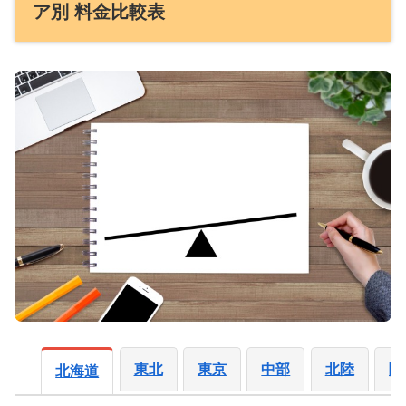
ア別 料金比較表
東北
東京
中部
北陸
関
北海道