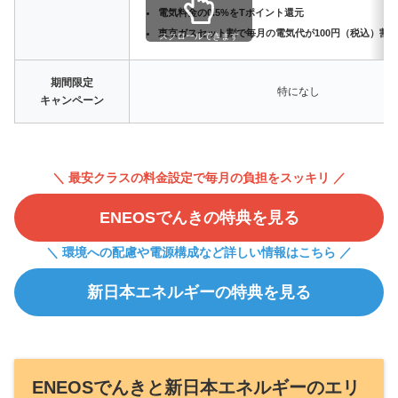
電気料金の0.5%をTポイント還元
東京ガスセット割で毎月の電気代が100円（税込）割
スクロールできます
期間限定
特になし
キャンペーン
＼ 最安クラスの料金設定で毎月の負担をスッキリ ／
ENEOSでんきの特典を見る
＼ 環境への配慮や電源構成など詳しい情報はこちら ／
新日本エネルギーの特典を見る
ENEOSでんきと新日本エネルギーのエリ