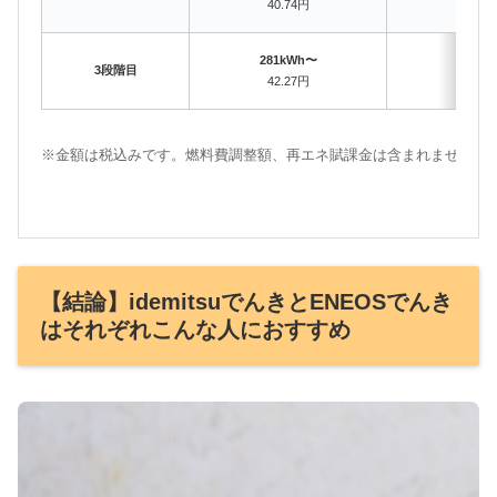
40.74円
40.
281kWh〜
281k
3段階目
42.27円
42.
※金額は税込みです。燃料費調整額、再エネ賦課金は含まれません。
【結論】idemitsuでんきとENEOSでんき
はそれぞれこんな人におすすめ