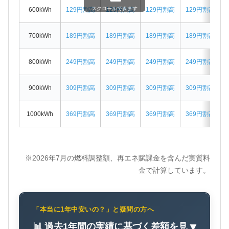
スクロールできます
600kWh
129円割高
129円割高
129円割高
129円割高
700kWh
189円割高
189円割高
189円割高
189円割高
800kWh
249円割高
249円割高
249円割高
249円割高
900kWh
309円割高
309円割高
309円割高
309円割高
1000kWh
369円割高
369円割高
369円割高
369円割高
※2026年7月の燃料調整額、再エネ賦課金を含んだ実質料
金で計算しています。
「本当に1年中安いの？」と疑問の方へ
📊 過去1年間の実績に基づく差額を見
▼