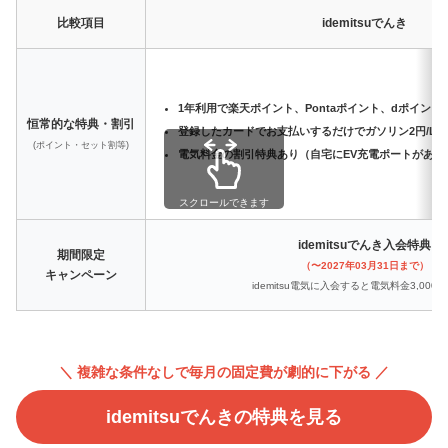
比較項目
idemitsuでんき
1年利用で楽天ポイント、Pontaポイント、dポイント
恒常的な特典・割引
登録したカードでお支払いするだけでガソリン2円/L引
(ポイント・セット割等)
電気料金の割引特典あり（自宅にEV充電ポートがある
スクロールできます
idemitsuでんき入会特典
期間限定
（〜2027年03月31日まで）
キャンペーン
idemitsu電気に入会すると電気料金3,000
＼ 複雑な条件なしで毎月の固定費が劇的に下がる ／
idemitsuでんきの特典を見る