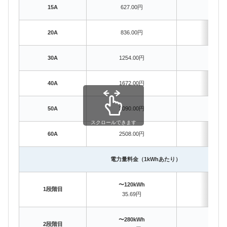
15A
627.00円
627.
20A
836.00円
836.
30A
1254.00円
1254
40A
1672.00円
1672
50A
2090.00円
2090
スクロールできます
60A
2508.00円
2508
電力量料金（1kWhあたり）
〜120kWh
〜120
1段階目
35.69円
35.
〜280kWh
〜280
2段階目