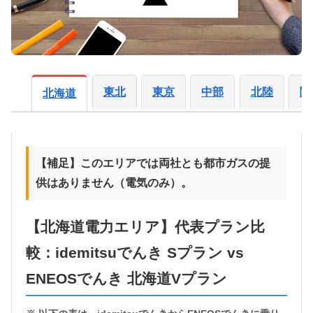
東北
東京
中部
北陸
関
北海道
【補足】このエリアでは両社とも都市ガスの提
供はありません（電気のみ）。
【北海道電力エリア】代表プラン比
較：idemitsuでんき Sプラン vs
ENEOSでんき 北海道Vプラン