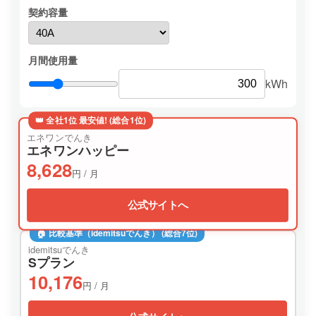
契約容量
月間使用量
kWh
👑 全社1位 最安値! (総合1位)
エネワンでんき
エネワンハッピー
8,628
円 / 月
公式サイトへ
🏠 比較基準（idemitsuでんき） (総合7位)
idemitsuでんき
Sプラン
10,176
円 / 月