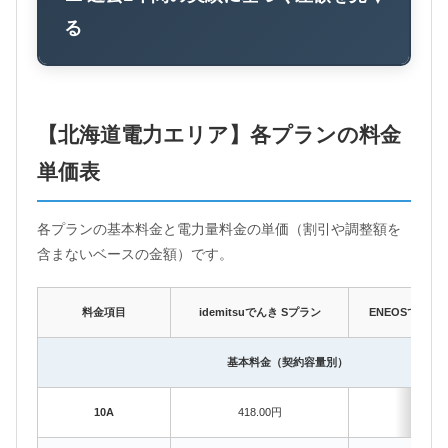
る
【北海道電力エリア】各プランの料金
単価表
各プランの基本料金と電力量料金の単価（割引や調整額を
含まないベースの金額）です。
料金項目
idemitsuでんき Sプラン
ENEOSでんき
基本料金（契約容量別）
10A
418.00円
418.