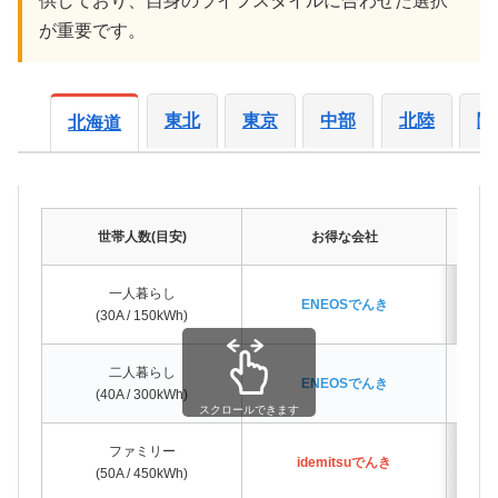
供しており、自身のライフスタイルに合わせた選択
が重要です。
東北
東京
中部
北陸
関
北海道
世帯人数(目安)
お得な会社
一人暮らし
ENEOSでんき
(30A / 150kWh)
二人暮らし
ENEOSでんき
(40A / 300kWh)
スクロールできます
ファミリー
idemitsuでんき
(50A / 450kWh)