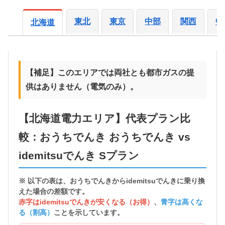
東北
東京
中部
関西
中
北海道
【補足】このエリアでは両社とも都市ガスの提
供はありません（電気のみ）。
【北海道電力エリア】代表プラン比
較：おうちでんき おうちでんき vs
idemitsuでんき Sプラン
※ 以下の表は、おうちでんきから
idemitsuでんきに乗り換
えた場合の差額
です。
赤字はidemitsuでんきが安くなる（お得）
、
青字は高くな
る（割高）
ことを示しています。