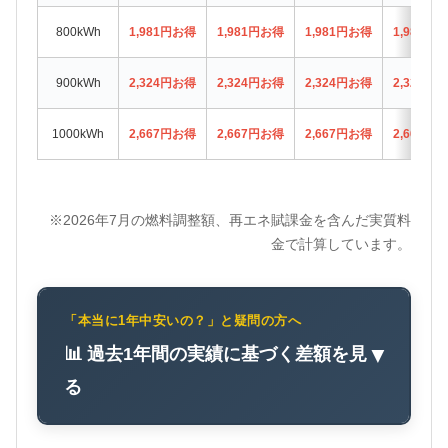
800kWh
1,981円お得
1,981円お得
1,981円お得
1,981円
900kWh
2,324円お得
2,324円お得
2,324円お得
2,324円
1000kWh
2,667円お得
2,667円お得
2,667円お得
2,667円
※2026年7月の燃料調整額、再エネ賦課金を含んだ実質料
金で計算しています。
「本当に1年中安いの？」と疑問の方へ
📊 過去1年間の実績に基づく差額を見
▼
る