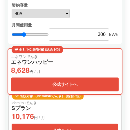
契約容量
月間使用量
kWh
👑 全社1位 最安値! (総合1位)
エネワンでんき
エネワンハッピー
8,628
円 / 月
公式サイトへ
💡 比較対象（idemitsuでんき） (総合7位)
idemitsuでんき
Sプラン
10,176
円 / 月