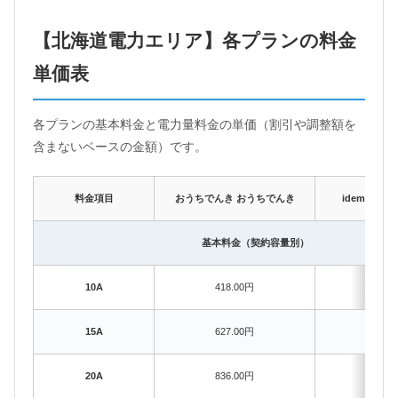
【北海道電力エリア】各プランの料金
単価表
各プランの基本料金と電力量料金の単価（割引や調整額を
含まないベースの金額）です。
料金項目
おうちでんき おうちでんき
idemitsu
基本料金（契約容量別）
10A
418.00円
418
15A
627.00円
627
20A
836.00円
836