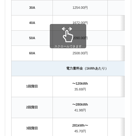
30A
1254.00円
1254
40A
1672.00円
1672
50A
2090.00円
2090
スクロールできます
60A
2508.00円
2508
電力量料金（1kWhあたり）
〜120kWh
〜12
1段階目
35.69円
35.
〜280kWh
〜28
2段階目
41.98円
40.
281kWh〜
281
3段階目
45.70円
42.