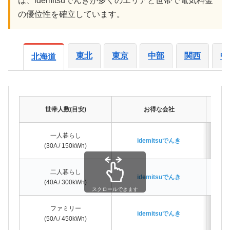
は、idemitsuでんきが多くのエリアと世帯で電気料金
の優位性を確立しています。
東北
東京
中部
関西
中
北海道
世帯人数(目安)
お得な会社
一人暮らし
idemitsuでんき
(30A / 150kWh)
二人暮らし
idemitsuでんき
(40A / 300kWh)
スクロールできます
ファミリー
idemitsuでんき
(50A / 450kWh)