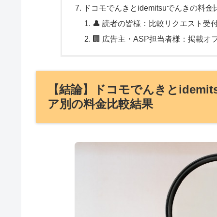
ドコモでんきとidemitsuでんきの料
👤 読者の皆様：比較リクエスト受
🏢 広告主・ASP担当者様：掲載オ
【結論】ドコモでんきとidemi
ア別の料金比較結果