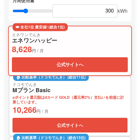
月間使用量
kWh
👑 全社1位 最安値! (総合1位)
エネワンでんき
エネワンハッピー
8,628
円 / 月
公式サイトへ
🏠 比較基準（ドコモでんき） (総合11位)
ドコモでんき
Mプラン Basic
※ポイント還元額はdカード GOLD（還元率2%）支払いを前提に計
算しています。
10,266
円 / 月
公式サイトへ
🏠 比較基準（ドコモでんき） (総合13位)