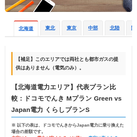
東北
東京
中部
北陸
関
北海道
【補足】このエリアでは両社とも都市ガスの提
供はありません（電気のみ）。
【北海道電力エリア】代表プラン比
較：ドコモでんき Mプラン Green vs
Japan電力 くらしプランS
※ 以下の表は、ドコモでんきから
Japan電力に乗り換えた
場合の差額
です。