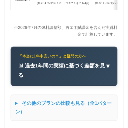
(料金: 4,555円安 / Pt: ドコモでんき:2,444pt)
(料金: 4,764円安 / Pt: ドコ
※2026年7月の燃料調整額、再エネ賦課金を含んだ実質料
金で計算しています。
「本当に1年中安いの？」と疑問の方へ
📊 過去1年間の実績に基づく差額を見
▼
る
その他のプランの比較も見る（全1パター
ン）