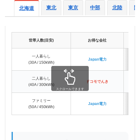
東北
東京
中部
北陸
関
北海道
世帯人数(目安)
お得な会社
差
一人暮らし
Japan電力
(30A / 150kWh)
二人暮らし
ドコモでんき
(40A / 300kWh)
スクロールできます
ファミリー
Japan電力
(50A / 450kWh)