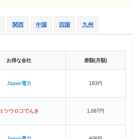
陸
関西
中国
四国
九州
お得な会社
差額(月額)
Japan電力
163円
ミツウロコでんき
1,087円
Japan電力
606円