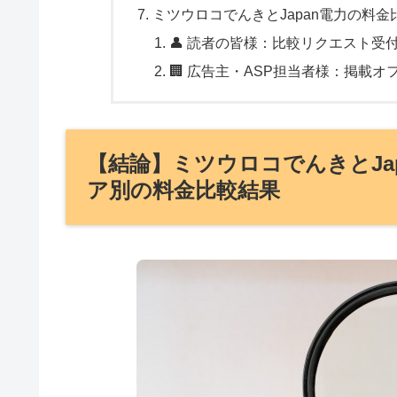
ミツウロコでんきとJapan電力の料金
👤 読者の皆様：比較リクエスト受
🏢 広告主・ASP担当者様：掲載オ
【結論】ミツウロコでんきとJa
ア別の料金比較結果