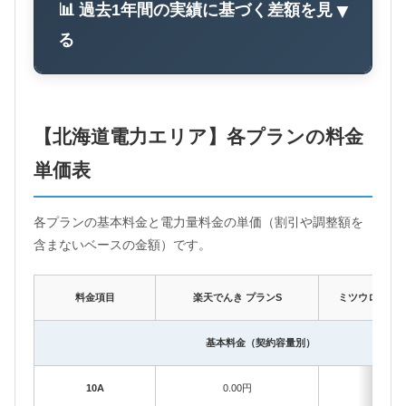
📊 過去1年間の実績に基づく差額を見
▼
る
【北海道電力エリア】各プランの料金
単価表
各プランの基本料金と電力量料金の単価（割引や調整額を
含まないベースの金額）です。
料金項目
楽天でんき プランS
ミツウロコでん
基本料金（契約容量別）
10A
0.00円
418.