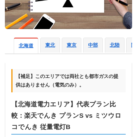
東北
東京
中部
北陸
関
北海道
【補足】このエリアでは両社とも都市ガスの提
供はありません（電気のみ）。
【北海道電力エリア】代表プラン比
較：楽天でんき プランS vs ミツウロ
コでんき 従量電灯B