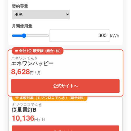
契約容量
月間使用量
kWh
👑 全社1位 最安値! (総合1位)
エネワンでんき
エネワンハッピー
8,628
円 / 月
公式サイトへ
💡 比較対象（ミツウロコでんき） (総合5位)
ミツウロコでんき
従量電灯B
10,136
円 / 月