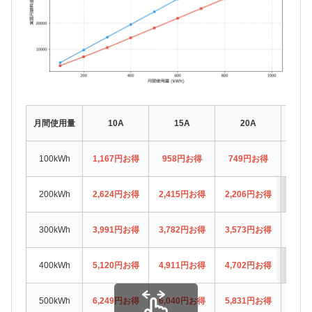
月間使用量
10A
15A
20A
3
100kWh
1,167円お得
958円お得
749円お得
33
200kWh
2,624円お得
2,415円お得
2,206円お得
1,7
300kWh
3,991円お得
3,782円お得
3,573円お得
3,1
400kWh
5,120円お得
4,911円お得
4,702円お得
4,2
500kWh
6,249円お得
6,040円お得
5,831円お得
5,4