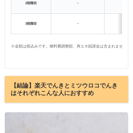
〜280
2段階目
–
37.
281k
3段階目
–
40.
※金額は税込みです。燃料費調整額、再エネ賦課金は含まれません。
【結論】楽天でんきとミツウロコでんき
はそれぞれこんな人におすすめ