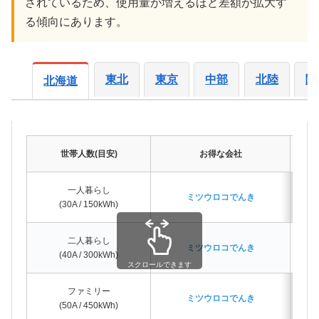
されているため、使用量が増えるほど差額が拡大す
る傾向にあります。
東北
東京
中部
北陸
関
北海道
世帯人数(目安)
お得な会社
一人暮らし
ミツウロコでんき
(30A / 150kWh)
二人暮らし
ミツウロコでんき
(40A / 300kWh)
スクロールできます
ファミリー
ミツウロコでんき
(50A / 450kWh)