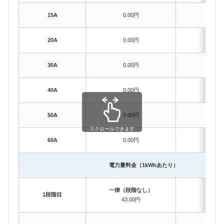
15A
0.00円
627.
20A
0.00円
836.
30A
0.00円
1254
40A
0.00円
1672
50A
0.00円
2090
スクロールできます
60A
0.00円
2508
電力量料金（1kWhあたり）
一律（段階なし）
〜120
1段階目
43.00円
35.