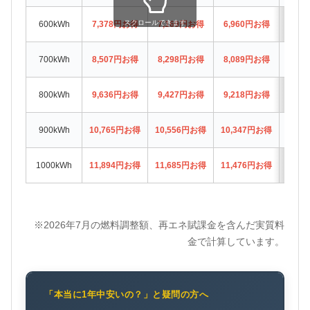
スクロールできます
600kWh
7,378円お得
7,169円お得
6,960円お得
6,5
700kWh
8,507円お得
8,298円お得
8,089円お得
7,6
800kWh
9,636円お得
9,427円お得
9,218円お得
8,8
900kWh
10,765円お得
10,556円お得
10,347円お得
9,9
1000kWh
11,894円お得
11,685円お得
11,476円お得
11,0
※2026年7月の燃料調整額、再エネ賦課金を含んだ実質料
金で計算しています。
「本当に1年中安いの？」と疑問の方へ