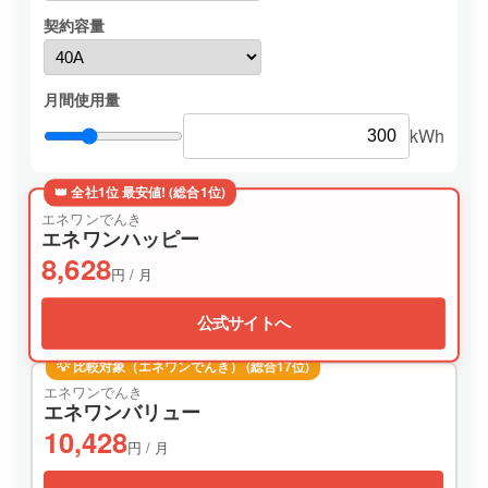
契約容量
月間使用量
kWh
👑 全社1位 最安値! (総合1位)
エネワンでんき
エネワンハッピー
8,628
円 / 月
公式サイトへ
💡 比較対象（エネワンでんき） (総合17位)
エネワンでんき
エネワンバリュー
10,428
円 / 月