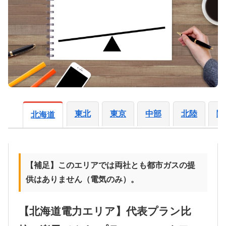
東北
東京
中部
北陸
関
北海道
【補足】このエリアでは両社とも都市ガスの提
供はありません（電気のみ）。
【北海道電力エリア】代表プラン比