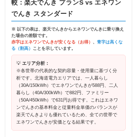
較：楽天でんき プランS vs エネワン
でんき スタンダード
※ 以下の表は、楽天でんきから
エネワンでんきに乗り換え
た場合の差額
です。
赤字はエネワンでんきが安くなる（お得）
、
青字は高くな
る（割高）
ことを示しています。
💡
エリア分析：
※各世帯の代表的な契約容量・使用量に基づく分
析です。北海道電力エリアでは、一人暮らし
（30A/150kWh）でエネワンでんきが588円、二人
暮らし（40A/300kWh）で882円、ファミリー
（50A/450kWh）で631円お得です。これはエネワ
ンでんきの基本料金と従量料金単価のバランスが
楽天でんきよりも優れているため、全ての世帯で
エネワンでんきが安価となる結果です。