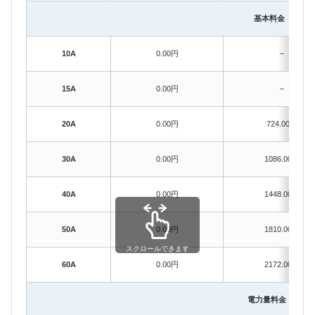
基本料金（契約
10A
0.00円
–
15A
0.00円
–
20A
0.00円
724.00円
30A
0.00円
1086.00円
40A
0.00円
1448.00円
50A
0.00円
1810.00円
スクロールできます
60A
0.00円
2172.00円
電力量料金（1kW