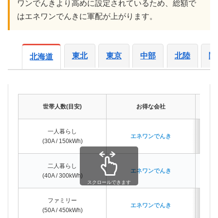
ワンでんきより高めに設定されているため、総額で
はエネワンでんきに軍配が上がります。
東北
東京
中部
北陸
関
北海道
世帯人数(目安)
お得な会社
一人暮らし
エネワンでんき
(30A / 150kWh)
二人暮らし
エネワンでんき
(40A / 300kWh)
スクロールできます
ファミリー
エネワンでんき
(50A / 450kWh)