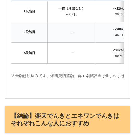
一律（段階なし）
〜120kWh
1段階目
43.00円
38.82円
〜280kWh
2段階目
–
46.61円
281kWh〜
3段階目
–
50.80円
※金額は税込みです。燃料費調整額、再エネ賦課金は含まれません。
【結論】楽天でんきとエネワンでんきは
それぞれこんな人におすすめ