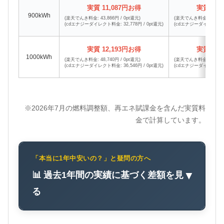
実質 11,087円お得
実質 10,
900kWh
(楽天でんき料金: 43,866円 / 0pt還元)
(楽天でんき料金: 43,866円
(cdエナジーダイレクト料金: 32,778円 / 0pt還元)
(cdエナジーダイレクト料金: 
実質 12,193円お得
実質 11,
1000kWh
(楽天でんき料金: 48,740円 / 0pt還元)
(楽天でんき料金: 48,740円
(cdエナジーダイレクト料金: 36,546円 / 0pt還元)
(cdエナジーダイレクト料金: 
※2026年7月の燃料調整額、再エネ賦課金を含んだ実質料
金で計算しています。
「本当に1年中安いの？」と疑問の方へ
📊 過去1年間の実績に基づく差額を見
▼
る