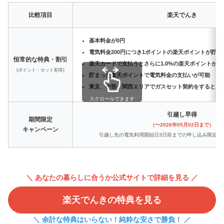
比較項目
楽天でんき
基本料金が0円
電気料金200円につき1ポイントの楽天ポイントが貯ま
恒常的な特典・割引
楽天カードで支払うとさらに1.0%の楽天ポイントが貯
(ポイント・セット割等)
貯まった楽天ポイントで電気料金の支払いが可能
東京、中部、関西エリアでガスセット契約をするとポ
スクロールできます
引越し早得
期間限定
（〜2026年05月02日まで）
キャンペーン
引越し先の電気利用開始日3日前までの申し込み限定で3,
＼ あなたの暮らしに合うか公式サイトで詳細を見る ／
楽天でんきの特典を見る
＼ 余計な特典はいらない！純粋な安さで勝負！ ／