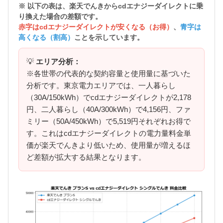
※ 以下の表は、楽天でんきから
cdエナジーダイレクトに乗
り換えた場合の差額
です。
赤字はcdエナジーダイレクトが安くなる（お得）
、
青字は
高くなる（割高）
ことを示しています。
💡
エリア分析：
※各世帯の代表的な契約容量と使用量に基づいた
分析です。東京電力エリアでは、一人暮らし
（30A/150kWh）でcdエナジーダイレクトが2,178
円、二人暮らし（40A/300kWh）で4,156円、ファ
ミリー（50A/450kWh）で5,519円それぞれお得で
す。これはcdエナジーダイレクトの電力量料金単
価が楽天でんきより低いため、使用量が増えるほ
ど差額が拡大する結果となります。