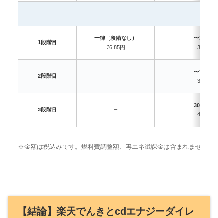
一律（段階なし）
〜120kW
1段階目
36.85円
30.00円
〜300kW
2段階目
–
36.60円
301kWh
3段階目
–
40.69円
※金額は税込みです。燃料費調整額、再エネ賦課金は含まれません。
【結論】楽天でんきとcdエナジーダイレ