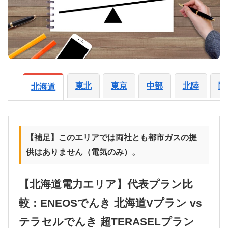
東北
東京
中部
北陸
関
北海道
【補足】このエリアでは両社とも都市ガスの提
供はありません（電気のみ）。
【北海道電力エリア】代表プラン比
較：ENEOSでんき 北海道Vプラン vs
テラセルでんき 超TERASELプラン