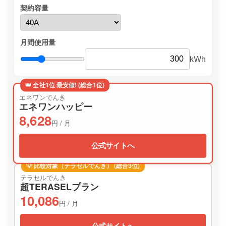
契約容量
月間使用量
kWh
👑 全社1位 最安値! (総合1位)
エネワンでんき
エネワンハッピー
8,628
円 / 月
公式サイトへ
💡 比較対象（テラセルでんき） (総合3位)
テラセルでんき
超TERASELプラン
10,086
円 / 月
公式サイトへ