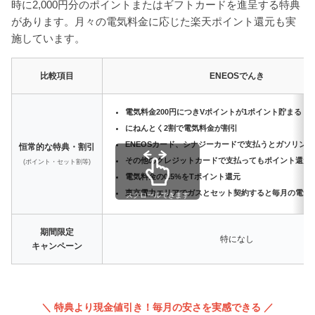
時に2,000円分のポイントまたはギフトカードを進呈する特典
があります。月々の電気料金に応じた楽天ポイント還元も実
施しています。
比較項目
ENEOSでんき
電気料金200円につきVポイントが1ポイント貯まる
にねんとく2割で電気料金が割引
ENEOSカード、シナジーカードで支払うとガソリン
恒常的な特典・割引
その他のクレジットカードで支払ってもポイント還元率
(ポイント・セット割等)
電気料金の0.5%をTポイント還元
東京電力エリアでガスとセット契約すると毎月の電気代
スクロールできます
期間限定
特になし
キャンペーン
＼ 特典より現金値引き！毎月の安さを実感できる ／