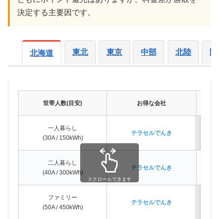
決定する主要因です。
東北
東京
中部
北陸
関
北海道
世帯人数(目安)
お得な会社
一人暮らし
テラセルでんき
(30A / 150kWh)
二人暮らし
テラセルでんき
(40A / 300kWh)
スクロールできます
ファミリー
テラセルでんき
(50A / 450kWh)