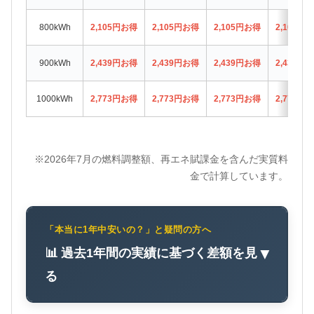
800kWh
2,105円お得
2,105円お得
2,105円お得
2,105円
900kWh
2,439円お得
2,439円お得
2,439円お得
2,439円
1000kWh
2,773円お得
2,773円お得
2,773円お得
2,773円
※2026年7月の燃料調整額、再エネ賦課金を含んだ実質料
金で計算しています。
「本当に1年中安いの？」と疑問の方へ
📊 過去1年間の実績に基づく差額を見
▼
る