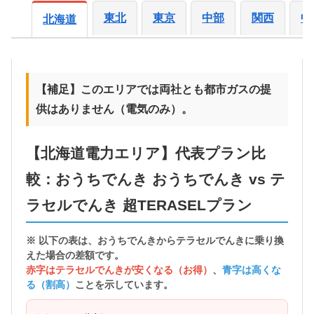
東北
東京
中部
関西
中
北海道
【補足】このエリアでは両社とも都市ガスの提
供はありません（電気のみ）。
【北海道電力エリア】代表プラン比
較：おうちでんき おうちでんき vs テ
ラセルでんき 超TERASELプラン
※ 以下の表は、おうちでんきから
テラセルでんきに乗り換
えた場合の差額
です。
赤字はテラセルでんきが安くなる（お得）
、
青字は高くな
る（割高）
ことを示しています。