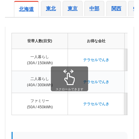
東北
東京
中部
関西
中
北海道
世帯人数(目安)
お得な会社
一人暮らし
テラセルでんき
(30A / 150kWh)
二人暮らし
テラセルでんき
(40A / 300kWh)
スクロールできます
ファミリー
テラセルでんき
(50A / 450kWh)