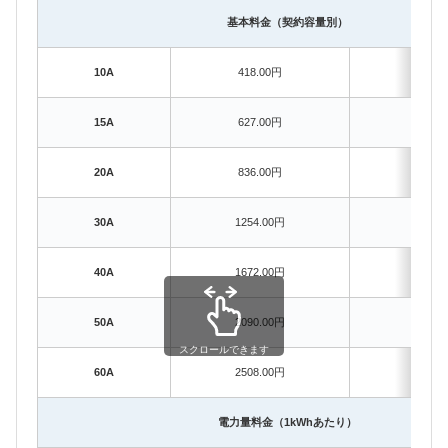
基本料金（契約容量別）
10A
418.00円
0.0
15A
627.00円
0.0
20A
836.00円
0.0
30A
1254.00円
0.0
40A
1672.00円
0.0
50A
2090.00円
0.0
スクロールできます
60A
2508.00円
0.0
電力量料金（1kWhあたり）