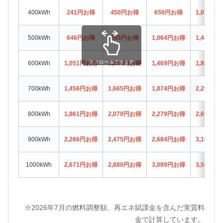
400kWh
241円お得
450円お得
659円お得
1,077円
500kWh
646円お得
855円お得
1,064円お得
1,482円
スクロールできます
600kWh
1,051円お得
1,260円お得
1,469円お得
1,887円
700kWh
1,456円お得
1,665円お得
1,874円お得
2,292円
800kWh
1,861円お得
2,070円お得
2,279円お得
2,697円
900kWh
2,266円お得
2,475円お得
2,684円お得
3,102円
1000kWh
2,671円お得
2,880円お得
3,089円お得
3,507円
※2026年7月の燃料調整額、再エネ賦課金を含んだ実質料
金で計算しています。