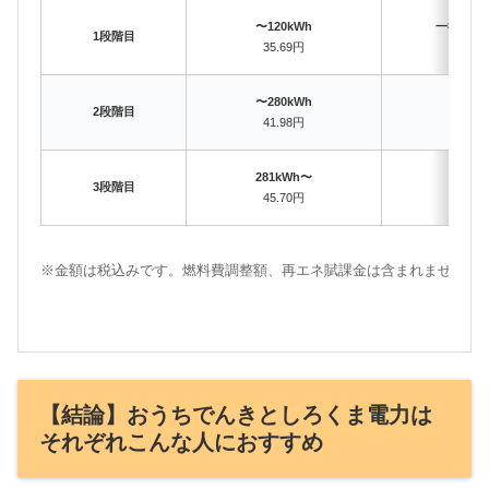
〜120kWh
一律（段
1段階目
35.69円
32.
〜280kWh
2段階目
–
41.98円
281kWh〜
3段階目
–
45.70円
※金額は税込みです。燃料費調整額、再エネ賦課金は含まれません。
【結論】おうちでんきとしろくま電力は
それぞれこんな人におすすめ