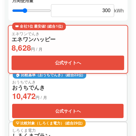
月間使用量
kWh
👑 全社1位 最安値! (総合1位)
エネワンでんき
エネワンハッピー
8,628
円 / 月
公式サイトへ
🏠 比較基準（おうちでんき） (総合23位)
おうちでんき
おうちでんき
10,472
円 / 月
公式サイトへ
💡 比較対象（しろくま電力） (総合29位)
しろくま電力
しろくまプラン