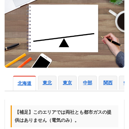
東北
東京
中部
関西
中
北海道
【補足】このエリアでは両社とも都市ガスの提
供はありません（電気のみ）。