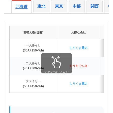
東北
東京
中部
関西
中
北海道
世帯人数(目安)
お得な会社
差
一人暮らし
しろくま電力
(30A / 150kWh)
二人暮らし
おうちでんき
(40A / 300kWh)
スクロールできます
ファミリー
しろくま電力
(50A / 450kWh)