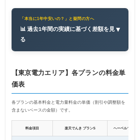
「本当に1年中安いの？」と疑問の方へ
📊 過去1年間の実績に基づく差額を見
▼
る
【東京電力エリア】各プランの料金単
価表
各プランの基本料金と電力量料金の単価（割引や調整額を
含まないベースの金額）です。
料金項目
楽天でんき プランS
ヘーベルでんき 