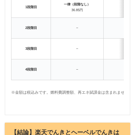
一律（段階なし）
〜120
1段階目
36.85円
29.3
〜300
2段階目
–
34.6
〜500
3段階目
–
36.5
501k
4段階目
–
39.2
※金額は税込みです。燃料費調整額、再エネ賦課金は含まれません。
【結論】楽天でんきとヘーベルでんきは