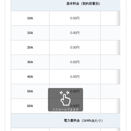
基本料金（契約容量別）
10A
0.00円
293.
15A
0.00円
439.
20A
0.00円
586.
30A
0.00円
879.
40A
0.00円
1172.
50A
0.00円
1465.
60A
0.00円
1758.
スクロールできます
電力量料金（1kWhあたり）