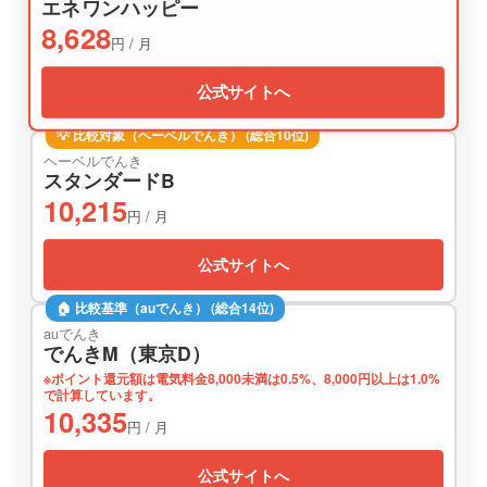
エネワンハッピー
8,628
円 / 月
公式サイトへ
💡 比較対象（ヘーベルでんき） (総合10位)
ヘーベルでんき
スタンダードB
10,215
円 / 月
公式サイトへ
🏠 比較基準（auでんき） (総合14位)
auでんき
でんきM（東京D）
※ポイント還元額は電気料金8,000未満は0.5%、8,000円以上は1.0%
で計算しています。
10,335
円 / 月
公式サイトへ