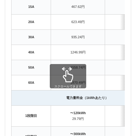
15A
467.62円
439.
20A
623.49円
586.
30A
935.24円
879.
40A
1246.99円
1172.
50A
1558.74円
1465.
60A
1870.49円
1758.
スクロールできます
電力量料金（1kWhあたり）
〜120kWh
〜120
1段階目
29.79円
29.3
〜300kWh
〜300