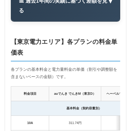
📊 過去1年間の実績に基づく差額を見
▼
る
【東京電力エリア】各プランの料金単
価表
各プランの基本料金と電力量料金の単価（割引や調整額を
含まないベースの金額）です。
料金項目
auでんき でんきM（東京D）
ヘーベルでんき 
基本料金（契約容量別）
10A
311.74円
293.