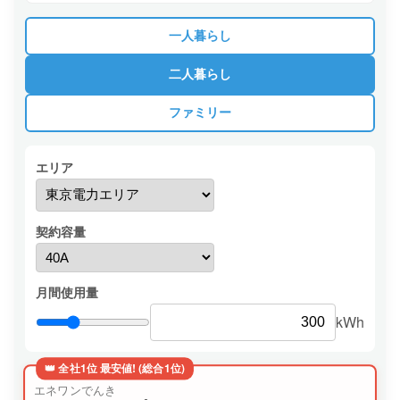
一人暮らし
二人暮らし
ファミリー
エリア
契約容量
月間使用量
kWh
👑 全社1位 最安値! (総合1位)
エネワンでんき