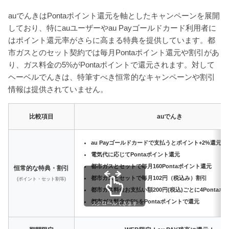
auでんきはPontaポイント還元を軸としたキャンペーンを展開
しており、特にauユーザーやau Payゴールドカード利用者に
はポイント還元率がさらに高まる特典を提供しています。都
市ガスとのセット契約では毎月Pontaポイント還元や割引があ
り、ガス料金の5%がPontaポイントで還元されます。対して
ヘーベルでんきは、特筆すべき恒常的なキャンペーンや割引
情報は提供されていません。
比較項目
auでんき
au Payゴールドカードで支払うとポイント+2%還元
電気代に応じてPontaポイント還元
都市ガスとセットで毎月160Pontaポイント還元
恒常的な特典・割引
都市ガスとセットで毎月102円（税込み）割引
(ポイント・セット割等)
都市ガス料金お支払い額200円(税込)ごとに4Ponta
都市ガス料金の5%をPontaポイントで還元
スクロールできます