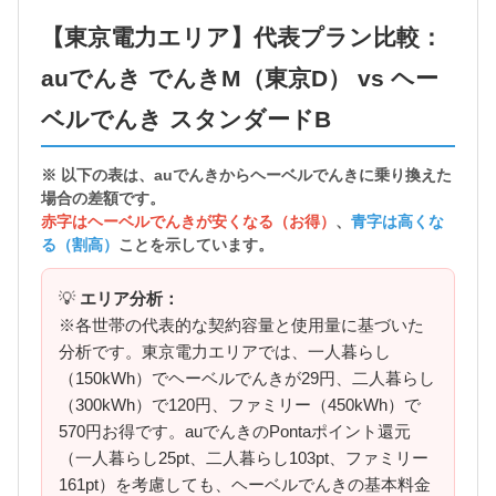
【東京電力エリア】代表プラン比較：
auでんき でんきM（東京D） vs ヘー
ベルでんき スタンダードB
※ 以下の表は、auでんきから
ヘーベルでんきに乗り換えた
場合の差額
です。
赤字はヘーベルでんきが安くなる（お得）
、
青字は高くな
る（割高）
ことを示しています。
💡
エリア分析：
※各世帯の代表的な契約容量と使用量に基づいた
分析です。東京電力エリアでは、一人暮らし
（150kWh）でヘーベルでんきが29円、二人暮らし
（300kWh）で120円、ファミリー（450kWh）で
570円お得です。auでんきのPontaポイント還元
（一人暮らし25pt、二人暮らし103pt、ファミリー
161pt）を考慮しても、ヘーベルでんきの基本料金