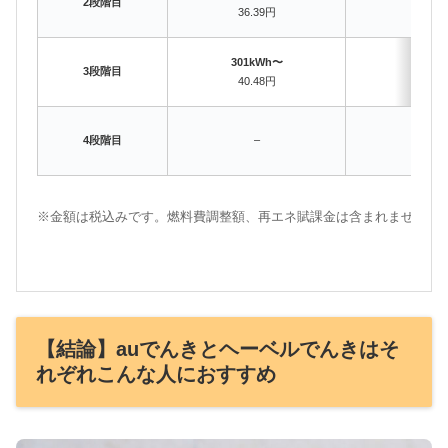
2段階目
36.39円
34.6
301kWh〜
〜500
3段階目
40.48円
36.5
501k
4段階目
–
39.2
※金額は税込みです。燃料費調整額、再エネ賦課金は含まれません。
【結論】auでんきとヘーベルでんきはそ
れぞれこんな人におすすめ