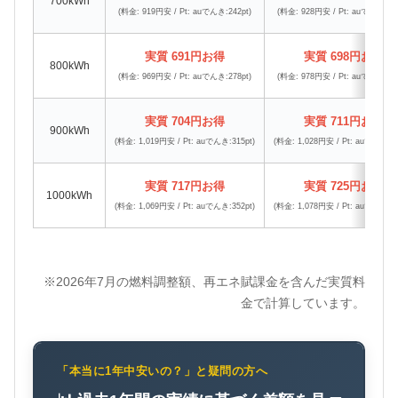
700kWh
(料金: 919円安 / Pt: auでんき:242pt)
(料金: 928円安 / Pt: auでんき:243
実質 691円お得
実質 698円お得
800kWh
(料金: 969円安 / Pt: auでんき:278pt)
(料金: 978円安 / Pt: auでんき:280
実質 704円お得
実質 711円お得
900kWh
(料金: 1,019円安 / Pt: auでんき:315pt)
(料金: 1,028円安 / Pt: auでんき:31
実質 717円お得
実質 725円お得
1000kWh
(料金: 1,069円安 / Pt: auでんき:352pt)
(料金: 1,078円安 / Pt: auでんき:35
※2026年7月の燃料調整額、再エネ賦課金を含んだ実質料
金で計算しています。
「本当に1年中安いの？」と疑問の方へ