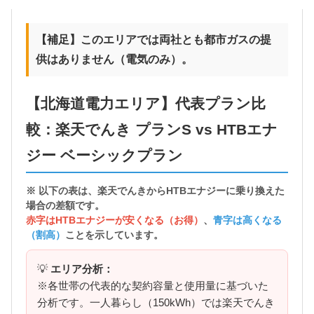
【補足】このエリアでは両社とも都市ガスの提
供はありません（電気のみ）。
【北海道電力エリア】代表プラン比
較：楽天でんき プランS vs HTBエナ
ジー ベーシックプラン
※ 以下の表は、楽天でんきから
HTBエナジーに乗り換えた
場合の差額
です。
赤字はHTBエナジーが安くなる（お得）
、
青字は高くなる
（割高）
ことを示しています。
💡
エリア分析：
※各世帯の代表的な契約容量と使用量に基づいた
分析です。一人暮らし（150kWh）では楽天でんき