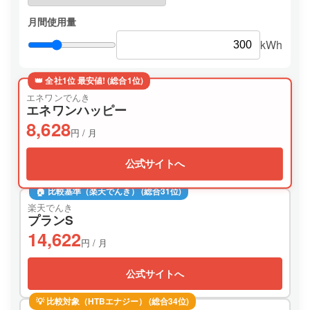
月間使用量
kWh
👑 全社1位 最安値! (総合1位)
エネワンでんき
エネワンハッピー
8,628
円 / 月
公式サイトへ
🏠 比較基準（楽天でんき） (総合31位)
楽天でんき
プランS
14,622
円 / 月
公式サイトへ
💡 比較対象（HTBエナジー） (総合34位)