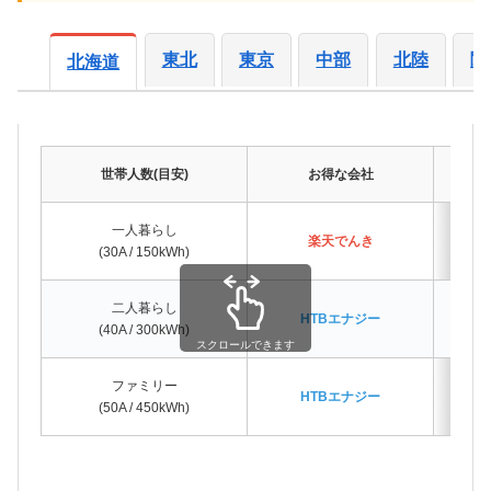
東北
東京
中部
北陸
関
北海道
世帯人数(目安)
お得な会社
差
一人暮らし
楽天でんき
(30A / 150kWh)
二人暮らし
HTBエナジー
(40A / 300kWh)
スクロールできます
ファミリー
HTBエナジー
(50A / 450kWh)