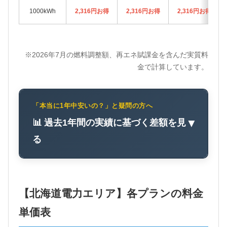
1000kWh
2,316円お得
2,316円お得
2,316円お得
※2026年7月の燃料調整額、再エネ賦課金を含んだ実質料
金で計算しています。
「本当に1年中安いの？」と疑問の方へ
📊 過去1年間の実績に基づく差額を見
▼
る
【北海道電力エリア】各プランの料金
単価表