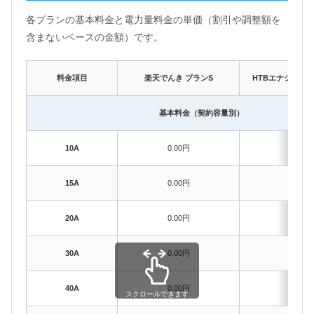
各プランの基本料金と電力量料金の単価（割引や調整額を
含まないベースの金額）です。
料金項目
楽天でんき プランS
HTBエナジー 
基本料金（契約容量別）
10A
0.00円
–
15A
0.00円
–
20A
0.00円
–
30A
0.00円
693.
40A
0.00円
693.
スクロールできます