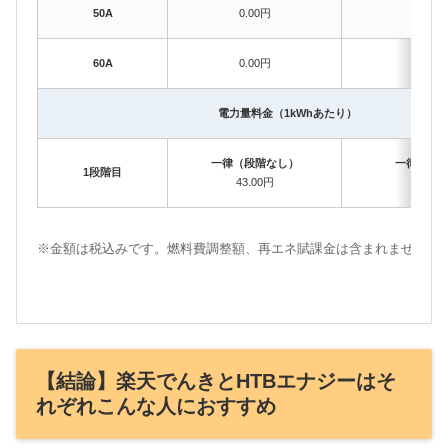
50A
0.00円
693.
60A
0.00円
693.
電力量料金（1kWhあたり）
一律（段階なし）
一律（段
1段階目
43.00円
31.8
※金額は税込みです。燃料費調整額、再エネ賦課金は含まれません。
【結論】楽天でんきとHTBエナジーはそ
れぞれこんな人におすすめ