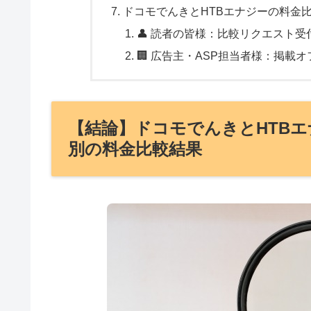
ドコモでんきとHTBエナジーの料金
👤 読者の皆様：比較リクエスト受
🏢 広告主・ASP担当者様：掲載オ
【結論】ドコモでんきとHTB
別の料金比較結果