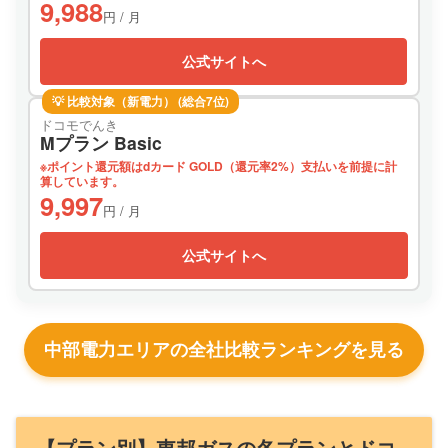
9,988
円 / 月
公式サイトへ
💡 比較対象（新電力） (総合7位)
ドコモでんき
Mプラン Basic
※ポイント還元額はdカード GOLD（還元率2%）支払いを前提に計
算しています。
9,997
円 / 月
公式サイトへ
中部電力エリアの全社比較ランキングを見る