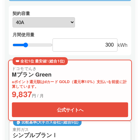
契約容量
月間使用量
kWh
👑 全社1位 最安値! (総合1位)
ドコモでんき
Mプラン Green
※ポイント還元額はdカード GOLD（還元率10%）支払いを前提に計
算しています。
9,837
円 / 月
公式サイトへ
🏠 比較基準(大手ガス会社) (総合5位)
東邦ガス
シンプルプランⅠ