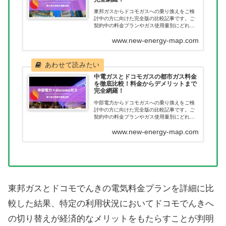
東邦ガスからドコモガスへの乗り換えをご検
討中の方に向けた完全版の比較記事です。ご
契約中の料金プランやガス使用量別にどれだ
け節約につながるのか一目で確認いただけま
www.new-energy-map.com
す。ガス会社を乗り換えたあとに料金が高く
なってしまった。このようなことが無いよう
に乗り換え前に当記事で料金を確認くださ
い。
中電ガスとドコモガスの都市ガス料金
を徹底比較！料金からデメリットまで
完全網羅！
中部電力からドコモガスへの乗り換えをご検
討中の方に向けた完全版の比較記事です。ご
契約中の料金プランやガス使用量別にどれだ
け節約につながるのか一目で確認いただけま
www.new-energy-map.com
す。ガス会社を乗り換えたあとに料金が高く
なってしまった。このようなことが無いよう
に乗り換え前に当記事で料金を確認くださ
い。
東邦ガスとドコモでんきの電気料金プランを詳細に比
較した結果、特定の利用状況においてドコモでんきへ
の切り替えが経済的なメリットをもたらすことが判明