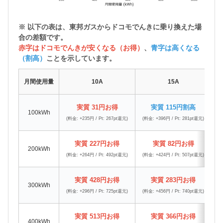
※ 以下の表は、東邦ガスから
ドコモでんきに乗り換えた場
合の差額
です。
赤字はドコモでんきが安くなる（お得）
、
青字は高くなる
（割高）
ことを示しています。
月間使用量
10A
15A
実質 31円お得
実質 115円割高
100kWh
(料金: +235円 / Pt: 267pt還元)
(料金: +396円 / Pt: 281pt還元)
(
実質 227円お得
実質 82円お得
200kWh
(料金: +264円 / Pt: 492pt還元)
(料金: +424円 / Pt: 507pt還元)
(
実質 428円お得
実質 283円お得
300kWh
(料金: +296円 / Pt: 725pt還元)
(料金: +456円 / Pt: 740pt還元)
(
実質 513円お得
実質 366円お得
400kWh