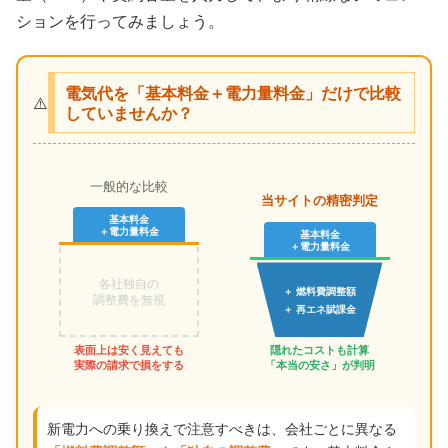
ションを行ってみましょう。
電気代を「基本料金＋電力量料金」だけで比較
⚠️
していませんか？
一般的な比較
当サイトの精密判定
基本料金
＋電力量料金
基本料金
＋電力量料金
各社独自の
＋ 燃料費調整額
調整費を無視
＋ 再エネ賦課金
表面上は安く見えても
隠れたコストも計算
実際の請求で損をする
「本当の安さ」が判明
新電力への乗り換えで注意すべきは、会社ごとに異なる