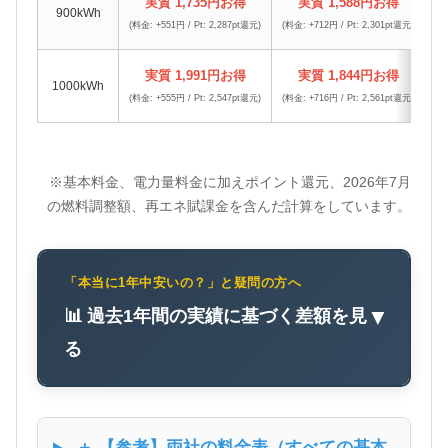
実質 1,735円お得
実質 1,588円お得
900kWh
(料金: +551円 / Pt: 2,287pt還元)
(料金: +712円 / Pt: 2,301pt還元)
(料
実質 1,991円お得
実質 1,844円お得
1000kWh
(料金: +555円 / Pt: 2,547pt還元)
(料金: +716円 / Pt: 2,561pt還元)
(料
※基本料金、電力量料金に加えポイント還元、2026年7月
の燃料調整額、再エネ賦課金を含んだ計算をしています。
「本当に1年中安いの？」と疑問の方へ
📊 過去1年間の実績に基づく差額を見
▼
る
＋ 【参考】両社の料金表（すべての基本