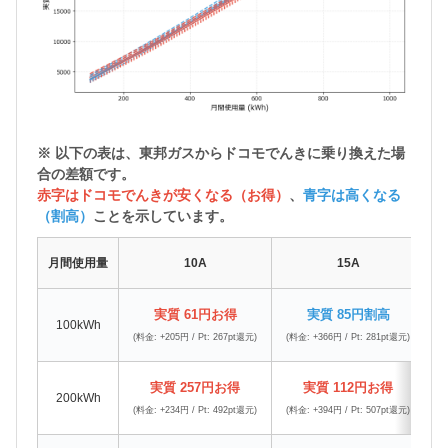
※ 以下の表は、東邦ガスから
ドコモでんきに乗り換えた場
合の差額
です。
赤字はドコモでんきが安くなる（お得）
、
青字は高くなる
（割高）
ことを示しています。
月間使用量
10A
15A
実質 61円お得
実質 85円割高
100kWh
(料金: +205円 / Pt: 267pt還元)
(料金: +366円 / Pt: 281pt還元)
(
実質 257円お得
実質 112円お得
200kWh
(料金: +234円 / Pt: 492pt還元)
(料金: +394円 / Pt: 507pt還元)
(