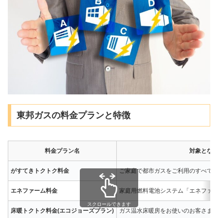
東邦ガスの料金プランと特徴
料金プラン名
対象とな
がすてきトクトク料金
ご家庭で都市ガスをご利用のすべて
エネファーム料金
家庭用燃料電池システム「エネファ
スクロールできます
床暖トクトク料金(エコジョーズプラン)
ガス温水床暖房をお使いのお客さま