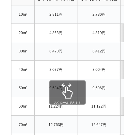
10m³
2,811円
2,786円
(料金: ±
20m³
4,863円
4,819円
(料金: ±
30m³
6,470円
6,412円
(料金: ±
40m³
8,077円
8,004円
(料金: ±
50m³
9,684円
9,596円
(料金: ±
スクロールできます
1
60m³
11,224円
11,122円
(料金: ±0
1
70m³
12,763円
12,647円
(料金: ±0