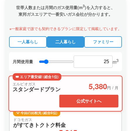
3
世帯人数または月間のガス使用量(m
)を入力すると、
東邦ガスエリアで一番安いガス会社が分かります。
※一般家庭で誰でも契約できるプランに限定して掲載しています。
一人暮らし
二人暮らし
ファミリー
3
月間使用量
m
👑 エリア最安値! (総合1位)
5,380
エルピオガス
円 / 月
スタンダードプラン
公式サイトへ
💡 今回の比較先 (総合8位)
ドコモガス
がすてきトクトク料金