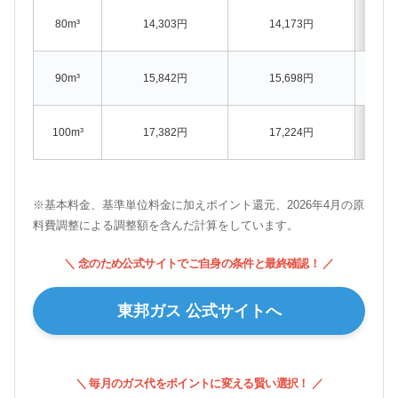
1
80m³
14,303円
14,173円
(料金: ±0
1
90m³
15,842円
15,698円
(料金: ±0
1
100m³
17,382円
17,224円
(料金: ±0
※基本料金、基準単位料金に加えポイント還元、2026年4月の原
料費調整による調整額を含んだ計算をしています。
＼ 念のため公式サイトでご自身の条件と最終確認！ ／
東邦ガス 公式サイトへ
＼ 毎月のガス代をポイントに変える賢い選択！ ／