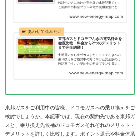
検討中の方に向けた完全版の比較記事です。
ご契約中の料金プランや電力使用量別にどれ
だけ節約につながるのか一目で確認いただけ
www.new-energy-map.com
ます。新電力へ乗り換えたあとに料金が高く
なってしまった。このようなことが無いよう
に乗り換え前に当記事で料金を確認くださ
い。
東邦ガスとドコモでんきの電気料金を
徹底比較！料金から2つのデメリット
まで完全網羅！
中部電力から東邦ガスまたドコモでんきへの
乗り換えをご検討中の方に向けた完全版の比
較記事です。ご契約中の料金プランや電力使
用量別にどれだけ節約につながるのか一目で
www.new-energy-map.com
確認いただけます。新電力へ乗り換えたあと
に料金が高くなってしまった。このようなこ
とが無いように乗り換え前に当記事で料金を
確認ください。
東邦ガスをご利用中の皆様、ドコモガスへの乗り換えをご
検討でしょうか。本記事では、現在の契約先である東邦ガ
スと、乗り換え先候補のドコモガスそれぞれのメリット・
デメリットを詳しく比較します。ポイント還元や料金体系