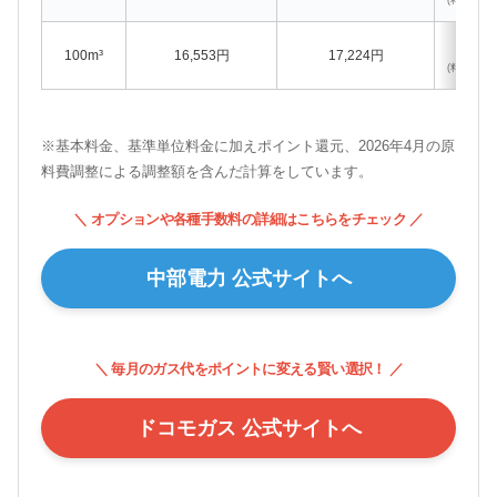
6
100m³
16,553円
17,224円
(料金: -828
※基本料金、基準単位料金に加えポイント還元、2026年4月の原
料費調整による調整額を含んだ計算をしています。
＼ オプションや各種手数料の詳細はこちらをチェック ／
中部電力 公式サイトへ
＼ 毎月のガス代をポイントに変える賢い選択！ ／
ドコモガス 公式サイトへ