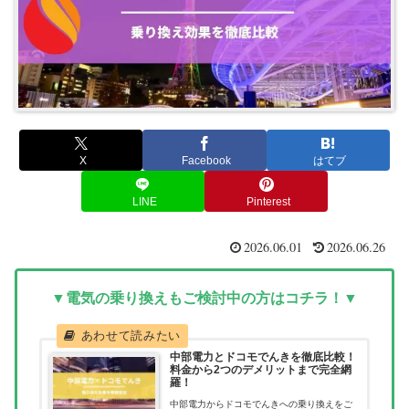
X
Facebook
はてブ
LINE
Pinterest
2026.06.01
2026.06.26
▼電気の乗り換えもご検討中の方はコチラ！▼
中部電力とドコモでんきを徹底比較！
料金から2つのデメリットまで完全網
羅！
中部電力からドコモでんきへの乗り換えをご