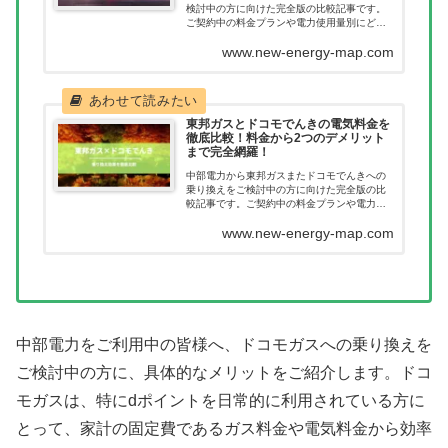
検討中の方に向けた完全版の比較記事です。
ご契約中の料金プランや電力使用量別にどれ
だけ節約につながるのか一目で確認いただけ
www.new-energy-map.com
ます。新電力へ乗り換えたあとに料金が高く
なってしまった。このようなことが無いよう
に乗り換え前に当記事で料金を確認くださ
い。
東邦ガスとドコモでんきの電気料金を
徹底比較！料金から2つのデメリット
まで完全網羅！
中部電力から東邦ガスまたドコモでんきへの
乗り換えをご検討中の方に向けた完全版の比
較記事です。ご契約中の料金プランや電力使
用量別にどれだけ節約につながるのか一目で
www.new-energy-map.com
確認いただけます。新電力へ乗り換えたあと
に料金が高くなってしまった。このようなこ
とが無いように乗り換え前に当記事で料金を
確認ください。
中部電力をご利用中の皆様へ、ドコモガスへの乗り換えを
ご検討中の方に、具体的なメリットをご紹介します。ドコ
モガスは、特にdポイントを日常的に利用されている方に
とって、家計の固定費であるガス料金や電気料金から効率