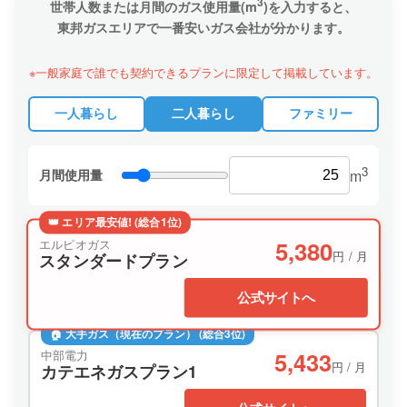
3
世帯人数または月間のガス使用量(m
)を入力すると、
東邦ガスエリアで一番安いガス会社が分かります。
※一般家庭で誰でも契約できるプランに限定して掲載しています。
一人暮らし
二人暮らし
ファミリー
3
月間使用量
m
👑 エリア最安値! (総合1位)
5,380
エルピオガス
円 / 月
スタンダードプラン
公式サイトへ
🏠 大手ガス（現在のプラン） (総合3位)
5,433
中部電力
円 / 月
カテエネガスプラン1