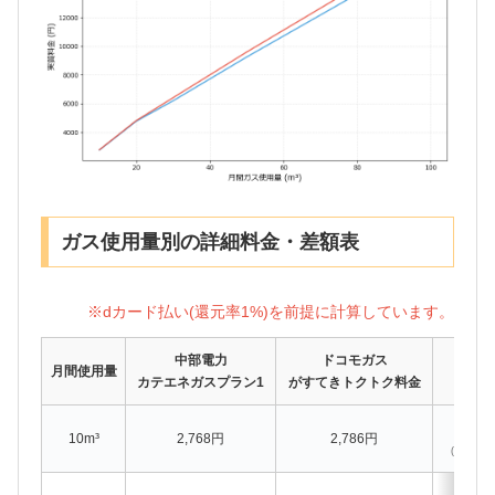
ガス使用量別の詳細料金・差額表
※dカード払い(還元率1%)を前提に計算しています。
中部電力
ドコモガス
月間使用量
カテエネガスプラン1
がすてきトクトク料金
1
10m³
2,768円
2,786円
(料金: -43
4