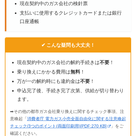
現在契約中のガス会社の検針票
支払いに使用するクレジットカードまたは銀行
口座通帳
✔ こんな疑問も大丈夫！
現在契約中のガス会社の解約手続きは
不要
！
乗り換えにかかる費用は
無料
！
万が一の解約時にも違約金は
不要
！
申込完了後、手続き完了次第、供給が切り替わり
ます。
➡その他の都市ガス会社乗り換えに関するチェック事項、注
意喚起「
消費者庁 電力ガス小売全面自由化に関する注意喚起
チェック/3つのポイント(両面印刷用)[PDF:270 KB]
」をご
確認ください。