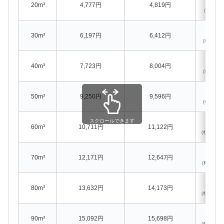
20m³
4,777円
4,819円
(料金: -86
2
30m³
6,197円
6,412円
(料金: -27
2
40m³
7,723円
8,004円
(料金: -35
3
50m³
9,250円
9,596円
(料金: -43
スクロールできます
4
60m³
10,711円
11,122円
(料金: -513
4
70m³
12,171円
12,647円
(料金: -591
5
80m³
13,632円
14,173円
(料金: -670
6
90m³
15,092円
15,698円
(料金: -749