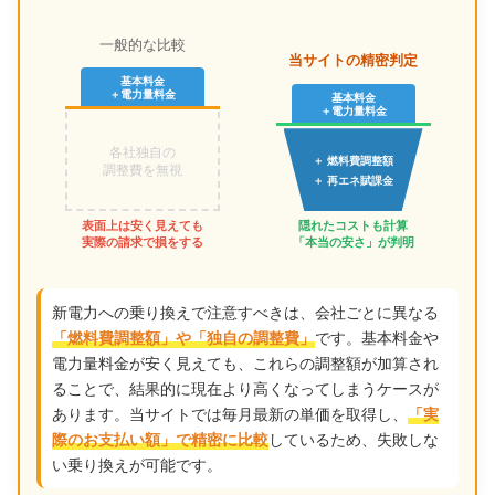
一般的な比較
当サイトの精密判定
基本料金
＋電力量料金
基本料金
＋電力量料金
各社独自の
＋ 燃料費調整額
調整費を無視
＋ 再エネ賦課金
表面上は安く見えても
隠れたコストも計算
実際の請求で損をする
「本当の安さ」が判明
新電力への乗り換えで注意すべきは、会社ごとに異なる
です。基本料金や
「燃料費調整額」や「独自の調整費」
電力量料金が安く見えても、これらの調整額が加算され
ることで、結果的に現在より高くなってしまうケースが
あります。当サイトでは毎月最新の単価を取得し、
「実
しているため、失敗しな
際のお支払い額」で精密に比較
い乗り換えが可能です。