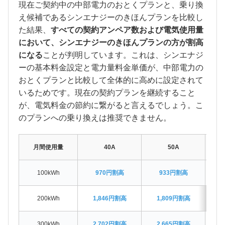
現在ご契約中の中部電力のおとくプランと、乗り換
え候補であるシンエナジーのきほんプランを比較し
た結果、
すべての契約アンペア数および電気使用量
において、シンエナジーのきほんプランの方が割高
になる
ことが判明しています。これは、シンエナジ
ーの基本料金設定と電力量料金単価が、中部電力の
おとくプランと比較して全体的に高めに設定されて
いるためです。現在の契約プランを継続すること
が、電気料金の節約に繋がると言えるでしょう。こ
のプランへの乗り換えは推奨できません。
月間使用量
40A
50A
100kWh
970円割高
933円割高
200kWh
1,846円割高
1,809円割高
1
300kWh
2,702円割高
2,665円割高
2