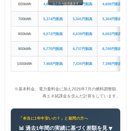
スクロールできます
600kWh
4,676円割高
4,643円割高
4,606円割高
700kWh
5,374円割高
5,341円割高
5,304円割高
800kWh
6,072円割高
6,039円割高
6,002円割高
900kWh
6,770円割高
6,737円割高
6,700円割高
1000kWh
7,468円割高
7,435円割高
7,398円割高
※基本料金、電力量料金に加え2026年7月の燃料調整額、
再エネ賦課金を含んだ計算をしています。
「本当に1年中安いの？」と疑問の方へ
📊 過去1年間の実績に基づく差額を見
▼