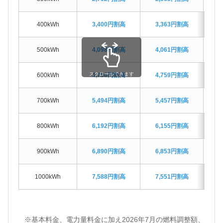
400kWh
3,400円割高
3,363円割高
3
500kWh
4,098円割高
4,061円割高
4
スクロールできます
600kWh
4,796円割高
4,759円割高
4
700kWh
5,494円割高
5,457円割高
5
800kWh
6,192円割高
6,155円割高
6
900kWh
6,890円割高
6,853円割高
6
1000kWh
7,588円割高
7,551円割高
7
※基本料金、電力量料金に加え2026年7月の燃料調整額、