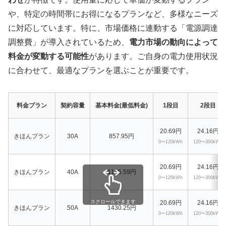
や、特定の時間帯にお得になるプランなど、多様なニーズ
に対応しています。特に、市場価格に連動する「電源調達
調整費」が導入されているため、
電力市場の動向によって
料金が変動する可能性
があります。ご自身の電力使用状況
に合わせて、最適なプランを選ぶことが重要です。
料金プラン
契約容量
基本料金(最低料金)
1段目
2段目
20.69円
24.16円
きほんプラン
30A
857.95円
0〜120kWh
120〜300kWh
20.69円
24.16円
きほんプラン
40A
1145.59円
0〜120kWh
120〜300kWh
スクロールできます
20.69円
24.16円
きほんプラン
50A
1430.25円
0〜120kWh
120〜300kWh