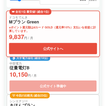
👑 全社1位 最安値! (総合1位)
ドコモでんき
Mプラン Green
※ポイント還元額はdカード GOLD（還元率10%）支払いを前提に計
算しています。
9,837
円 / 月
公式サイトへ
🏠 大手電力会社 (総合18位)
中部電力
従量電灯B
10,150
円 / 月
公式サイト準備中
💡 今回の比較先 (総合23位)
シンエナジー
きほんプラン