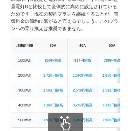
量電灯Bと比較して全体的に高めに設定されている
ためです。現在の契約プランを継続することが、電
気料金の節約に繋がると言えるでしょう。このプラ
ンへの乗り換えは推奨できません。
月間使用量
30A
40A
50A
100kWh
850円割高
817円割高
780円割高
200kWh
1,726円割高
1,693円割高
1,656円割高
300kWh
2,582円割高
2,549円割高
2,512円割高
400kWh
3,280円割高
3,247円割高
3,210円割高
500kWh
3,978円割高
3,945円割高
3,908円割高