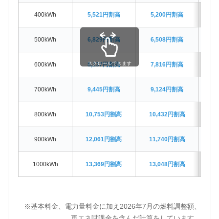
400kWh
5,521円割高
5,200円割高
4
500kWh
6,829円割高
6,508円割高
6
スクロールできます
600kWh
8,137円割高
7,816円割高
7
700kWh
9,445円割高
9,124円割高
8
800kWh
10,753円割高
10,432円割高
1
900kWh
12,061円割高
11,740円割高
1
1000kWh
13,369円割高
13,048円割高
1
※基本料金、電力量料金に加え2026年7月の燃料調整額、
再エネ賦課金を含んだ計算をしています。