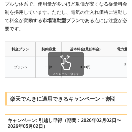
プルな体系で、使用量が多いほど単価が安くなる従量料金
制を採用しています。ただし、電気の仕入れ価格に連動し
て料金が変動する
市場連動型プラン
である点には注意が必
要です。
料金プラン
契約容量
基本料金(最低料金)
電力量料金
37.
プランS
一律
0.00円
一
スクロールできます
楽天でんきに適用できるキャンペーン・割引
キャンペーン: 引越し早得（期間：2026年02月02日〜
2026年05月02日）