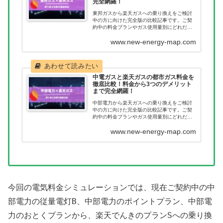
完全網羅！
東邦ガスから楽天ガスへの乗り換えをご検討
中の方に向けた完全版の比較記事です。ご契
約中の料金プランやガス使用量別にどれだけ
節約につながるのか一目で確認いただけま
www.new-energy-map.com
す。ガス会社を乗り換えたあとに料金が高く
なってしまった。このようなことが無いよう
に乗り換え前に当記事で料金を確認くださ
い。
中電ガスと楽天ガスの都市ガス料金を
徹底比較！料金から3つのデメリット
まで完全網羅！
中部電力から楽天ガスへの乗り換えをご検討
中の方に向けた完全版の比較記事です。ご契
約中の料金プランやガス使用量別にどれだけ
節約につながるのか一目で確認いただけま
www.new-energy-map.com
す。ガス会社を乗り換えたあとに料金が高く
なってしまった。このようなことが無いよう
に乗り換え前に当記事で料金を確認くださ
い。
中
今回の電気料金シミュレーションでは、現在ご契約中の
部電力
従量電灯B
中部電力
ポイントプラン
中部電
の
、
の
、
力
おとくプラン
楽天でんき
プランS
の
から、
の
への乗り換