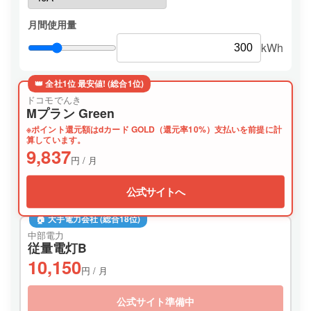
月間使用量
kWh
👑 全社1位 最安値! (総合1位)
ドコモでんき
Mプラン Green
※ポイント還元額はdカード GOLD（還元率10%）支払いを前提に計
算しています。
9,837
円 / 月
公式サイトへ
🏠 大手電力会社 (総合18位)
中部電力
従量電灯B
10,150
円 / 月
公式サイト準備中