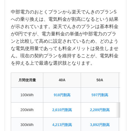
中部電力
おとくプラン
楽天でんき
プランS
の
から
の
への乗り換えは、電気料金が割高になるという結果
楽天でんき
が示されています。
のプランは基本料金
中部電力
が0円ですが、電力量料金の単価が
のプラ
ンと比較して高めに設定されているため、どのよう
な電気使用量であっても料金メリットは発生しませ
ん。現在の契約プランを維持することが、電気料金
を抑える上で最適な選択肢となります。
月間使用量
40A
50A
100kWh
918円割高
597円割高
200kWh
2,610円割高
2,289円割高
1
300kWh
4,213円割高
3,892円割高
3