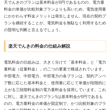
天でんき
のプランは基本料金が0円であるものの、電力量
料金の単価が比較対象プランよりも高いため、電気使用量
にかかわらず料金メリットは発生しません。現在の契約プ
ランを継続することが、電気料金を無駄なく利用するため
の賢明な判断と言えるでしょう。
楽天でんきの料金の仕組み解説
電気料金の仕組みは、大きく分けて「基本料金」と「電力
量料金（従量料金）」の二つの要素で構成されています。
中部電力
中部電力
中部電力
、
、
の各プランは、契約アンペ
ア数に応じた基本料金と、使用量に応じて単価が段階的に
上がる三段階料金制の電力量料金を採用しています。これ
楽天でんき
プランS
に対し、
の
は基本料金が0円であるも
のの、電力量料金の単価が固定制で、かつ比較対象のプラ