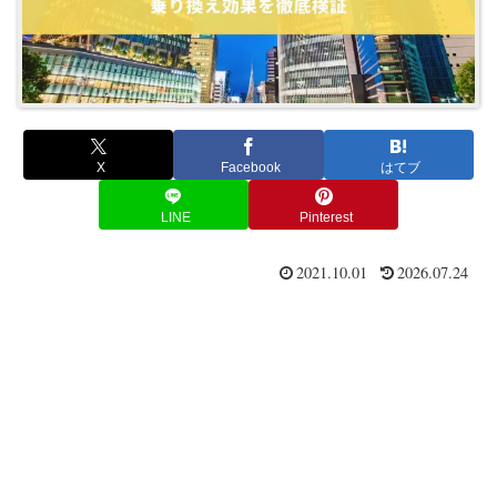
X
Facebook
はてブ
LINE
Pinterest
2021.10.01
2026.07.24