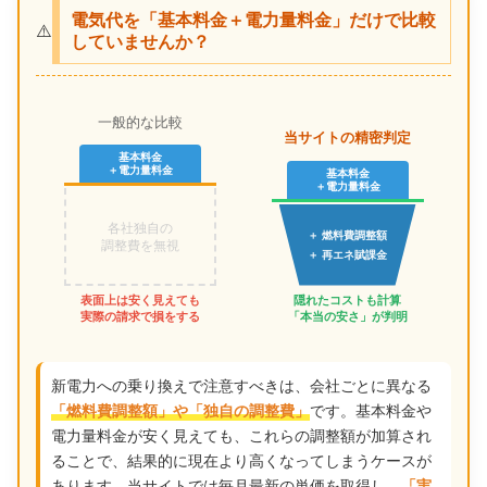
電気代を「基本料金＋電力量料金」だけで比較
⚠️
していませんか？
一般的な比較
当サイトの精密判定
基本料金
＋電力量料金
基本料金
＋電力量料金
各社独自の
＋ 燃料費調整額
調整費を無視
＋ 再エネ賦課金
表面上は安く見えても
隠れたコストも計算
実際の請求で損をする
「本当の安さ」が判明
新電力への乗り換えで注意すべきは、会社ごとに異なる
です。基本料金や
「燃料費調整額」や「独自の調整費」
電力量料金が安く見えても、これらの調整額が加算され
ることで、結果的に現在より高くなってしまうケースが
あります。当サイトでは毎月最新の単価を取得し、
「実