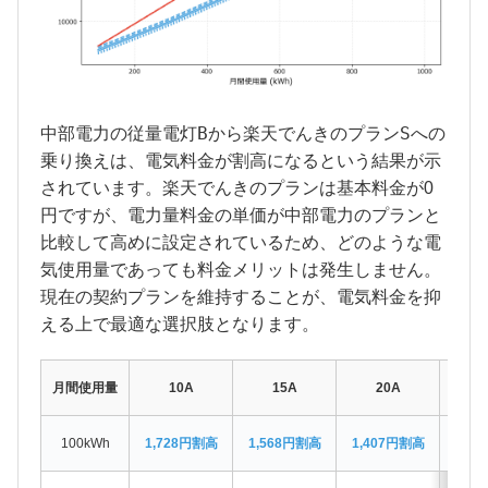
中部電力
従量電灯B
楽天でんき
プランS
の
から
の
への
乗り換えは、電気料金が割高になるという結果が示
楽天でんき
されています。
のプランは基本料金が0
中部電力
円ですが、電力量料金の単価が
のプランと
比較して高めに設定されているため、どのような電
気使用量であっても料金メリットは発生しません。
現在の契約プランを維持することが、電気料金を抑
える上で最適な選択肢となります。
月間使用量
10A
15A
20A
3
100kWh
1,728円割高
1,568円割高
1,407円割高
1,0