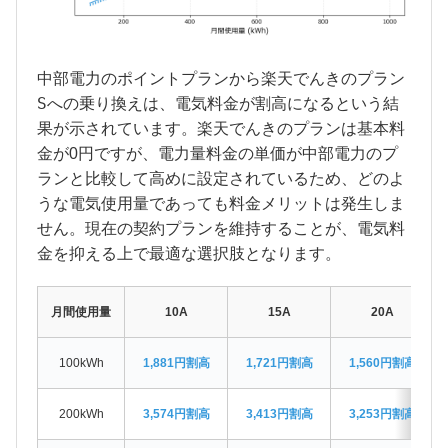
中部電力
ポイントプラン
楽天でんき
プラン
の
から
の
S
への乗り換えは、電気料金が割高になるという結
楽天でんき
果が示されています。
のプランは基本料
中部電力
金が0円ですが、電力量料金の単価が
のプ
ランと比較して高めに設定されているため、どのよ
うな電気使用量であっても料金メリットは発生しま
せん。現在の契約プランを維持することが、電気料
金を抑える上で最適な選択肢となります。
月間使用量
10A
15A
20A
100kWh
1,881円割高
1,721円割高
1,560円割高
200kWh
3,574円割高
3,413円割高
3,253円割高