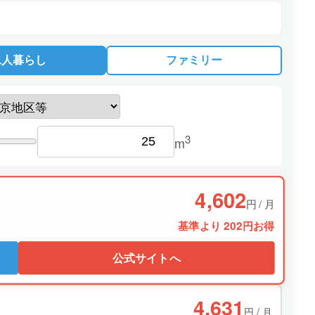
二人暮らし
ファミリー
3
m
4,602
円 / 月
基準より 202円お得
公式サイトへ
4,631
円 / 月