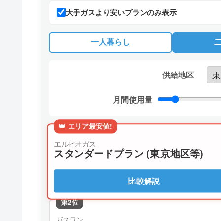
大手ガスより安いプランのみ表示
一人暮らし
供給地区
月間使用量
👑 エリア最安値!
エルピオガス
スタンダードプラン (東京地区等)
比較解説
第2位
ガスワン