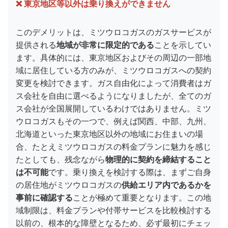
❌ 東京地区等以外は乗り換えができません
このデメリットは、ミツウロコガスのガスサービスが
提供される
地域が非常に限定的である
ことを示してい
ます。具体的には、東京地区およびその周辺の一部地
域に居住している方のみが、ミツウロコガスへの契約
変更を検討できます。ガス自由化によって消費者はガ
ス会社を自由に選べるようになりましたが、全てのガ
ス会社が全国展開しているわけではありません。ミツ
ウロコガスもその一つで、例えば関西、中部、九州、
北海道といった東京地区以外の地域にお住まいの場
合、たとえミツウロコガスの料金プランに魅力を感じ
たとしても、残念ながら
物理的に契約を締結すること
は不可能
です。乗り換えを検討する際は、まずご自身
の居住地がミツウロコガスの
供給エリア内であるかを
事前に確認する
ことが極めて重要となります。この地
域制限は、料金プランや付帯サービスを比較検討する
以前の、根本的な障壁となるため、必ず最初にチェッ