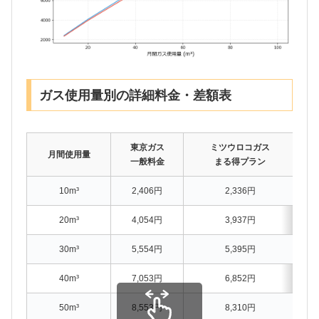
ガス使用量別の詳細料金・差額表
東京ガス
ミツウロコガス
月間使用量
一般料金
まる得プラン
10m³
2,406円
2,336円
20m³
4,054円
3,937円
30m³
5,554円
5,395円
40m³
7,053円
6,852円
50m³
8,553円
8,310円