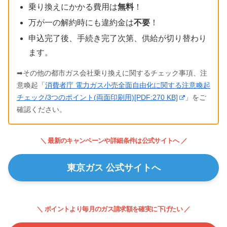
乗り換えにかかる費用は
無料
！
万が一の解約時にも違約金は
不要
！
申込完了後、手続き完了次第、供給が切り替わり
ます。
➡その他の都市ガス会社乗り換えに関するチェック事項、注
意喚起「
消費者庁 電力ガス小売全面自由化に関する注意喚起
チェック/3つのポイント(両面印刷用)[PDF:270 KB]
」をご
確認ください。
＼ 最新のキャンペーンや詳細条件は公式サイトへ ／
東京ガス 公式サイトへ
＼ ポイントより毎月のガス請求額を確実に下げたい ／