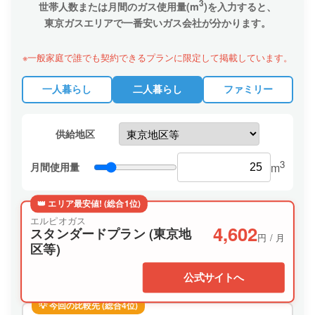
3
世帯人数または月間のガス使用量(m
)を入力すると、
東京ガスエリアで一番安いガス会社が分かります。
※一般家庭で誰でも契約できるプランに限定して掲載しています。
一人暮らし
二人暮らし
ファミリー
供給地区
3
月間使用量
m
👑 エリア最安値! (総合1位)
エルピオガス
4,602
スタンダードプラン (東京地
円 / 月
区等)
公式サイトへ
💡 今回の比較先 (総合4位)