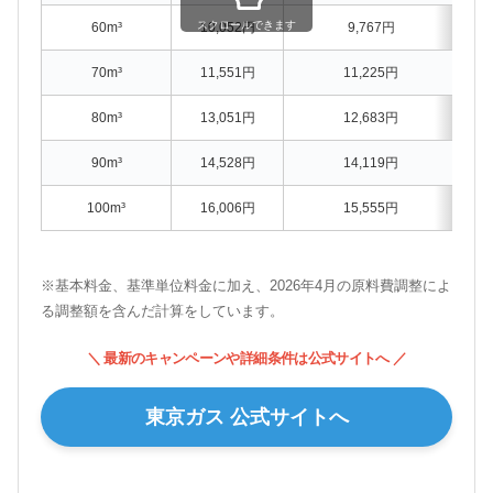
スクロールできます
60m³
10,052円
9,767円
70m³
11,551円
11,225円
80m³
13,051円
12,683円
90m³
14,528円
14,119円
100m³
16,006円
15,555円
※基本料金、基準単位料金に加え、2026年4月の原料費調整によ
る調整額を含んだ計算をしています。
＼ 最新のキャンペーンや詳細条件は公式サイトへ ／
東京ガス 公式サイトへ