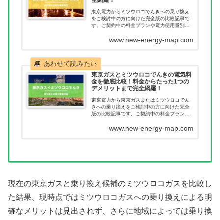
東京電力からミツウロコでんきへの乗り換え
をご検討中の方に向けた完全版の比較記事で
す。ご契約中の料金プランや電力使用量別に
どれだけ節約につながるのか一目で確認いた
www.new-energy-map.com
だけます。新電力へ乗り換えたあとに料金が
高くなってしまった。このようなことが無い
ように乗り換え前に当記事で料金を確認くだ
さい。
東京ガスとミツウロコでんきの電気料
金を徹底比較！料金からたった1つの
デメリットまで完全網羅！
東京電力から東京ガスまたはミツウロコでん
きへの乗り換えをご検討中の方に向けた完全
版の比較記事です。ご契約中の料金プランや
電力使用量別にどれだけ節約につながるのか
www.new-energy-map.com
一目で確認いただけます。新電力へ乗り換え
たあとに料金が高くなってしまった。このよ
うなことが無いように乗り換え前に当記事で
料金を確認ください。
現在の東京ガスと乗り換え候補のミツウロコガスを比較し
た結果、現時点ではミツウロコガスへの乗り換えによる明
確なメリットは見出されず、さらに地域によっては乗り換