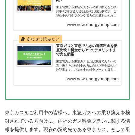
東京電力から東急でんきへの乗り換えをご検
討中の方に向けた完全版の比較記事です。ご
契約中の料金プランや電力使用量別にどれだ
け節約につながるのか一目で確認いただけま
www.new-energy-map.com
す。新電力へ乗り換えたあとに料金が高くな
ってしまった。このようなことが無いように
乗り換え前に当記事で料金を確認ください。
東京ガスと東急でんきの電気料金を徹
底比較！料金から3つのデメリットま
で完全網羅！
東京電力から東京ガスまたは東急でんきへの
乗り換えをご検討中の方に向けた完全版の比
較記事です。ご契約中の料金プランや電力使
用量別にどれだけ節約につながるのか一目で
www.new-energy-map.com
確認いただけます。新電力へ乗り換えたあと
に料金が高くなってしまった。このようなこ
とが無いように乗り換え前に当記事で料金を
確認ください。
東京ガスをご利用中の皆様へ、東急ガスへの乗り換えを検
討されている方向けに、両社のガス料金プランに関する情
報を提供します。現在の契約先である東京ガス、そして乗