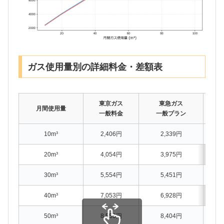
ガス使用量別の詳細料金・差額表
東京ガス
東急ガス
月間使用量
一般料金
一般プラン
10m³
2,406円
2,339円
20m³
4,054円
3,975円
30m³
5,554円
5,451円
40m³
7,053円
6,928円
50m³
8,553円
8,404円