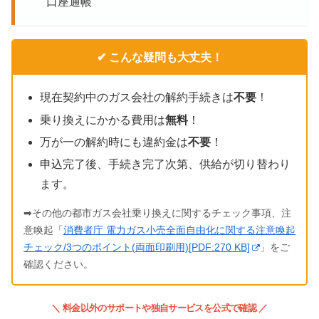
口座通帳
✔ こんな疑問も大丈夫！
現在契約中のガス会社の解約手続きは
不要
！
乗り換えにかかる費用は
無料
！
万が一の解約時にも違約金は
不要
！
申込完了後、手続き完了次第、供給が切り替わり
ます。
➡その他の都市ガス会社乗り換えに関するチェック事項、注
意喚起「
消費者庁 電力ガス小売全面自由化に関する注意喚起
チェック/3つのポイント(両面印刷用)[PDF:270 KB]
」をご
確認ください。
＼ 料金以外のサポートや独自サービスを公式で確認 ／