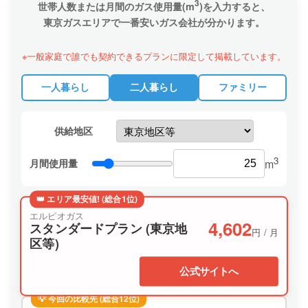
3
世帯人数または月間のガス使用量(m
)を入力すると、
東京ガスエリアで一番安いガス会社が分かります。
※一般家庭で誰でも契約できるプランに限定して掲載しています。
一人暮らし
二人暮らし
ファミリー
供給地区
3
月間使用量
m
👑 エリア最安値! (総合1位)
エルピオガス
4,602
スタンダードプラン (東京地
円 / 月
区等)
公式サイトへ
💡 今回の比較先 (総合12位)