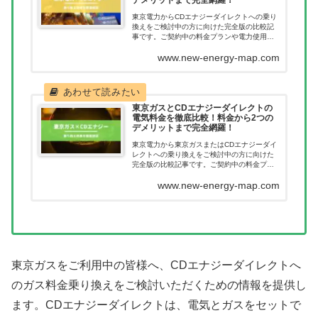
東京電力からCDエナジーダイレクトへの乗り
換えをご検討中の方に向けた完全版の比較記
事です。ご契約中の料金プランや電力使用量
別にどれだけ節約につながるのか一目で確認
www.new-energy-map.com
いただけます。新電力へ乗り換えたあとに料
金が高くなってしまった。このようなことが
無いように乗り換え前に当記事で料金を確認
ください。
東京ガスとCDエナジーダイレクトの
電気料金を徹底比較！料金から2つの
デメリットまで完全網羅！
東京電力から東京ガスまたはCDエナジーダイ
レクトへの乗り換えをご検討中の方に向けた
完全版の比較記事です。ご契約中の料金プラ
ンや電力使用量別にどれだけ節約につながる
www.new-energy-map.com
のか一目で確認いただけます。新電力へ乗り
換えたあとに料金が高くなってしまった。こ
のようなことが無いように乗り換え前に当記
事で料金を確認ください。
東京ガスをご利用中の皆様へ、CDエナジーダイレクトへ
のガス料金乗り換えをご検討いただくための情報を提供し
ます。CDエナジーダイレクトは、電気とガスをセットで