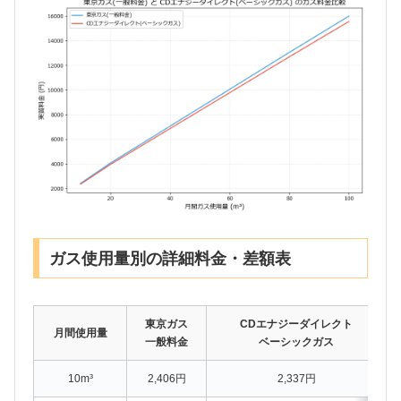
ガス使用量別の詳細料金・差額表
東京ガス
CDエナジーダイレクト
月間使用量
一般料金
ベーシックガス
10m³
2,406円
2,337円