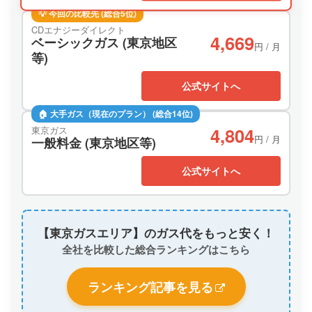
💡 今回の比較先 (総合5位)
CDエナジーダイレクト
4,669
ベーシックガス (東京地区
円 / 月
等)
公式サイトへ
🏠 大手ガス（現在のプラン） (総合14位)
4,804
東京ガス
円 / 月
一般料金 (東京地区等)
公式サイトへ
【東京ガスエリア】のガス代をもっと安く！
全社を比較した総合ランキングはこちら
ランキング記事を見る