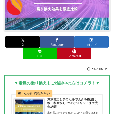
X
Facebook
はてブ
LINE
Pinterest
2026.06.05
▼電気の乗り換えもご検討中の方はコチラ！▼
東京電力とテラセルでんきを徹底比
較！料金から3つのデメリットまで完
全網羅！
東京電力からテラセルでんきへの乗り換えを