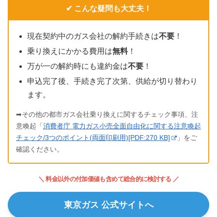
✔ こんな疑問も大丈夫！
現在契約中のガス会社の解約手続きは
不要
！
乗り換えにかかる費用は
無料
！
万が一の解約時にも違約金は
不要
！
申込完了後、手続き完了次第、供給が切り替わり
ます。
➡その他の都市ガス会社乗り換えに関するチェック事項、注
意喚起「
消費者庁 電力ガス小売全面自由化に関する注意喚起
チェック/3つのポイント(両面印刷用)[PDF:270 KB]
」をご
確認ください。
＼ 料金以外の付加価値も含めて総合的に検討する ／
東京ガス 公式サイトへ