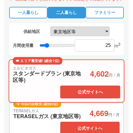
一人暮らし
二人暮らし
ファミリー
供給地区
3
月間使用量
m
👑 エリア最安値! (総合1位)
エルピオガス
4,602
スタンダードプラン (東京地
円 / 月
区等)
公式サイトへ
💡 今回の比較先 (総合5位)
4,669
TERASELガス
円 / 月
TERASELガス (東京地区等)
公式サイトへ