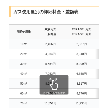
ガス使用量別の詳細料金・差額表
東京ガス
TERASELガス
月間使用量
一般料金
TERASELガス
10m³
2,406円
2,337円
20m³
4,054円
3,940円
30m³
5,554円
5,399円
40m³
7,053円
6,858円
50m³
8,553円
8,317円
スクロールできます
60m³
10,052円
9,776円
70m³
11,551円
11,235円