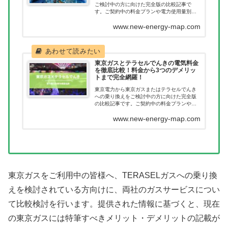
ご検討中の方に向けた完全版の比較記事で
す。ご契約中の料金プランや電力使用量別に
どれだけ節約につながるのか一目で確認いた
www.new-energy-map.com
だけます。新電力へ乗り換えたあとに料金が
高くなってしまった。このようなことが無い
ように乗り換え前に当記事で料金を確認くだ
さい。
東京ガスとテラセルでんきの電気料金
を徹底比較！料金から3つのデメリッ
トまで完全網羅！
東京電力から東京ガスまたはテラセルでんき
への乗り換えをご検討中の方に向けた完全版
の比較記事です。ご契約中の料金プランや電
力使用量別にどれだけ節約につながるのか一
www.new-energy-map.com
目で確認いただけます。新電力へ乗り換えた
あとに料金が高くなってしまった。このよう
なことが無いように乗り換え前に当記事で料
金を確認ください。
東京ガスをご利用中の皆様へ、TERASELガスへの乗り換
えを検討されている方向けに、両社のガスサービスについ
て比較検討を行います。提供された情報に基づくと、現在
の東京ガスには特筆すべきメリット・デメリットの記載が