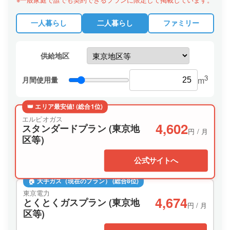
一人暮らし
二人暮らし
ファミリー
供給地区
3
月間使用量
m
👑 エリア最安値! (総合1位)
エルピオガス
4,602
スタンダードプラン (東京地
円 / 月
区等)
公式サイトへ
🏠 大手ガス（現在のプラン） (総合8位)
東京電力
4,674
とくとくガスプラン (東京地
円 / 月
区等)