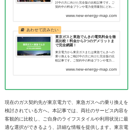
討中の方に向けた完全版の比較記事です。ご
契約中の料金プランや電力使用量別にどれだ
け節約につながるのか一目で確認いただけま
www.new-energy-map.com
す。新電力へ乗り換えたあとに料金が高くな
ってしまった。このようなことが無いように
乗り換え前に当記事で料金を確認ください。
東京ガスと東急でんきの電気料金を徹
底比較！料金から3つのデメリットま
で完全網羅！
東京電力から東京ガスまたは東急でんきへの
乗り換えをご検討中の方に向けた完全版の比
較記事です。ご契約中の料金プランや電力使
用量別にどれだけ節約につながるのか一目で
www.new-energy-map.com
確認いただけます。新電力へ乗り換えたあと
に料金が高くなってしまった。このようなこ
とが無いように乗り換え前に当記事で料金を
確認ください。
現在のガス契約先が東京電力で、東急ガスへの乗り換えを
検討されている方へ。本記事では、両社のサービス内容を
客観的に比較し、ご自身のライフスタイルや利用状況に最
適な選択ができるよう、詳細な情報を提供します。東京電