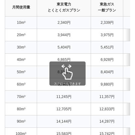
東京電力
東急ガス
月間使用量
とくとくガスプラン
一般プラン
10m³
2,340円
2,339円
20m³
3,944円
3,975円
3
30m³
5,404円
5,451円
4
40m³
6,865円
6,928円
6
50m³
8,325円
8,404円
7
スクロールできます
60m³
9,785円
9,880円
9
70m³
11,245円
11,357円
1
80m³
12,705円
12,833円
1
90m³
14,144円
14,287円
1
100m³
15,583円
15,742円
1