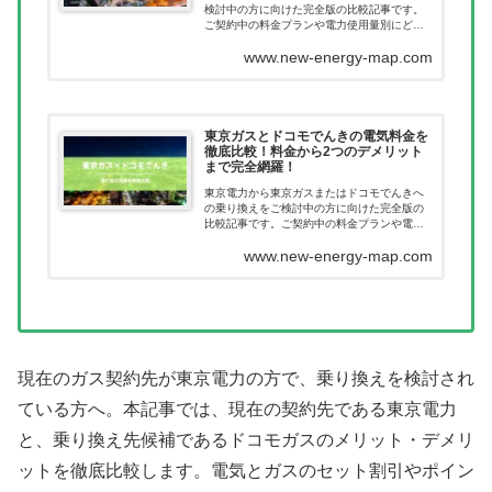
検討中の方に向けた完全版の比較記事です。
ご契約中の料金プランや電力使用量別にどれ
だけ節約につながるのか一目で確認いただけ
www.new-energy-map.com
ます。新電力へ乗り換えたあとに料金が高く
なってしまった。このようなことが無いよう
に乗り換え前に当記事で料金を確認くださ
い。
東京ガスとドコモでんきの電気料金を
徹底比較！料金から2つのデメリット
まで完全網羅！
東京電力から東京ガスまたはドコモでんきへ
の乗り換えをご検討中の方に向けた完全版の
比較記事です。ご契約中の料金プランや電力
使用量別にどれだけ節約につながるのか一目
www.new-energy-map.com
で確認いただけます。新電力へ乗り換えたあ
とに料金が高くなってしまった。このような
ことが無いように乗り換え前に当記事で料金
を確認ください。
現在のガス契約先が東京電力の方で、乗り換えを検討され
ている方へ。本記事では、現在の契約先である東京電力
と、乗り換え先候補であるドコモガスのメリット・デメリ
ットを徹底比較します。電気とガスのセット割引やポイン