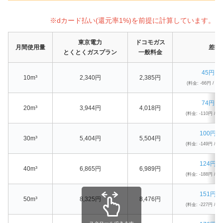
※dカード払い(還元率1%)を前提に計算しています。
東京電力
ドコモガス
月間使用量
差額
とくとくガスプラン
一般料金
45円 
10m³
2,340円
2,385円
(料金: -66円 / Pt
74円 
20m³
3,944円
4,018円
(料金: -110円 / Pt
100円 
30m³
5,404円
5,504円
(料金: -149円 / Pt
124円 
40m³
6,865円
6,989円
(料金: -188円 / Pt
151円 
50m³
8,325円
8,476円
(料金: -227円 / Pt