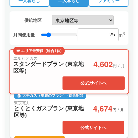
一人暮らし
二人暮らし
ファミリー
供給地区
3
月間使用量
m
👑 エリア最安値! (総合1位)
エルピオガス
4,602
スタンダードプラン (東京地
円 / 月
区等)
公式サイトへ
🏠 大手ガス（現在のプラン） (総合8位)
東京電力
4,674
とくとくガスプラン (東京地
円 / 月
区等)
公式サイトへ