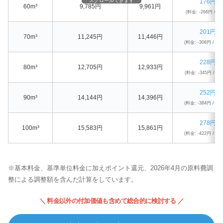
スクロールできます
176円 
60m³
9,785円
9,961円
(料金: -266円 / Pt
201円 
70m³
11,245円
11,446円
(料金: -306円 / Pt
228円 
80m³
12,705円
12,933円
(料金: -345円 / Pt:
252円 
90m³
14,144円
14,396円
(料金: -384円 / Pt
278円 
100m³
15,583円
15,861円
(料金: -422円 / Pt
※基本料金、基準単位料金に加えポイント還元、2026年4月の原料費調
整による調整額を含んだ計算をしています。
＼ 料金以外の付加価値も含めて総合的に検討する ／