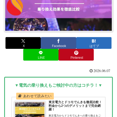
X
Facebook
はてブ
LINE
Pinterest
2026.06.07
▼電気の乗り換えもご検討中の方はコチラ！▼
東京電力とドコモでんきを徹底比較！
料金から2つのデメリットまで完全網
羅！
東京電力からドコモでんきへの乗り換えをご