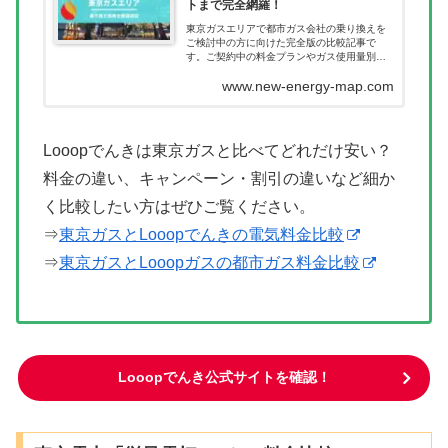
トまで完全網羅！
東京ガスエリアで都市ガス会社の乗り換えを
ご検討中の方に向けた完全版の比較記事で
す。ご契約中の料金プランやガス使用量別に
どれだけ節約につながるのか一目で確認いた
www.new-energy-map.com
だけます。都市ガス会社を乗り換えたあとに
料金が高くなってしまった。このようなこと
が無いように乗り換え前に当記事で料金を確
認ください。
Looopでんきは東京ガスと比べてどれだけ安い？
料金の違い、キャンペーン・割引の違いなど細か
く比較したい方はぜひご覧ください。
⇒
東京ガスとLooopでんきの電気料金比較
⇒
東京ガスとLooopガスの都市ガス料金比較
Looopでんき公式サイトを確認！