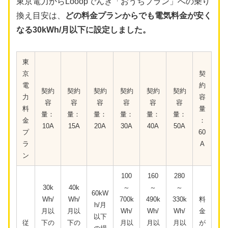
東京電力からLooopでんき「おうちプラン」への乗り
換え目安は、
どの料金プランからでも電気料金が安く
なる30kWh/月以下に設定しました。
東
京
契
電
約
契約
契約
契約
契約
契約
契約
力
容
容
容
容
容
容
容
料
量
量：
量：
量：
量：
量：
量：
金
：
10A
15A
20A
30A
40A
50A
プ
60
ラ
A
ン
100
160
280
30k
40k
～
～
～
60kW
Wh/
Wh/
700k
490k
330k
料
h/月
月以
月以
Wh/
Wh/
Wh/
金
以下
従
下の
下の
月以
月以
月以
が