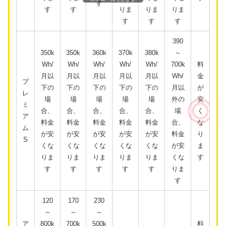
す
す
す
りま
りま
りま
す
す
す
390
350k
350k
360k
370k
380k
～
Wh/
Wh/
Wh/
Wh/
Wh/
700k
料
月以
月以
月以
月以
月以
Wh/
金
プ
下の
下の
下の
下の
下の
月以
が
レ
場
場
場
場
場
外の
安
ミ
合、
合、
合、
合、
合、
場
く
ア
料金
料金
料金
料金
料金
合、
な
ム
が安
が安
が安
が安
が安
料金
り
S
くな
くな
くな
くな
くな
が安
ま
りま
りま
りま
りま
りま
くな
す
す
す
す
す
す
りま
す
120
170
230
～
～
～
ア
800k
700k
500k
料