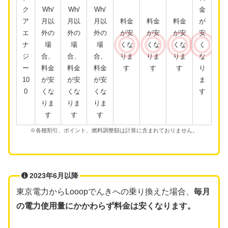
ク
Wh/
Wh/
Wh/
金
ア
月以
月以
月以
料金
料金
料金
が
エ
外の
外の
外の
が安
が安
が安
安
ナ
場
場
場
くな
くな
くな
く
ジ
合、
合、
合、
りま
りま
りま
な
ー
料金
料金
料金
す
す
す
り
10
が安
が安
が安
ま
0
くな
くな
くな
す
りま
りま
りま
す
す
す
※各種割引、ポイント、燃料調整額は計算に含まれておりません。
2023年6月以降
東京電力からLooopでんきへの乗り換えた場合、
毎月
の電力使用量にかかわらず料金は安くなります。