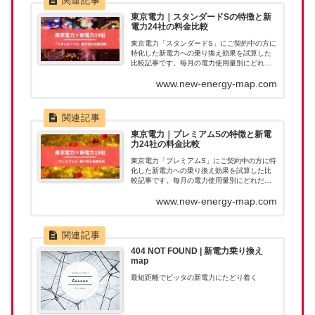
東京電力｜スタンダードSの特徴と新
電力24社の料金比較
東京電力「スタンダードS」にご契約中の方に
特化した新電力への乗り換え効果を試算した
比較記事です。毎月の電力使用量別にどれだ
け節約につながるのか一目で確認いただけま
www.new-energy-map.com
す。新電力へ乗り換えたあとに料金が高くな
ってしまった。このようなことが無いように
乗り換え前に当記事で料金を確認ください。
東京電力｜プレミアムSの特徴と新電
力24社の料金比較
東京電力「プレミアムS」にご契約中の方に特
化した新電力への乗り換え効果を試算した比
較記事です。毎月の電力使用量別にどれだけ
節約につながるのか一目で確認いただけま
www.new-energy-map.com
す。新電力へ乗り換えたあとに料金が高くな
ってしまった。このようなことが無いように
乗り換え前に当記事で料金を確認ください。
404 NOT FOUND | 新電力乗り換え
map
最短距離でピッタの新電力にたどり着く