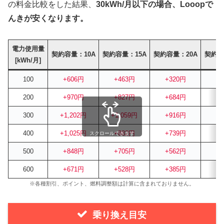
の料金比較をした結果、
30kWh/月以下の場合、Looopで
んきが安くなります。
電力使用量
契約容量：10A
契約容量：15A
契約容量：20A
契約容
[kWh/月]
100
+606円
+463円
+320円
+
200
+970円
+827円
+684円
+
300
+1,202円
+1,059円
+916円
+
400
+1,025円
+882円
+739円
+
スクロールできます
500
+848円
+705円
+562円
+
600
+671円
+528円
+385円
+
※各種割引、ポイント、燃料調整額は計算に含まれておりません。
乗り換え目安