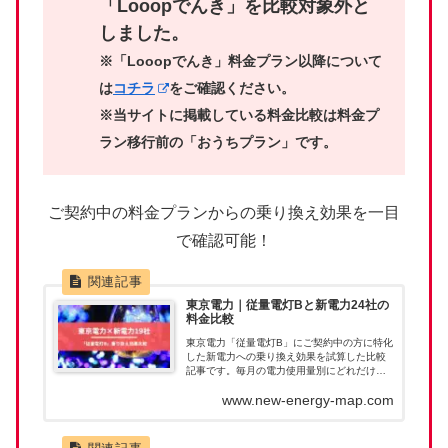
「Looopでんき」を比較対象外と
しました。
※「Looopでんき」料金プラン以降について
は
コチラ
をご確認ください。
※当サイトに掲載している料金比較は料金プ
ラン移行前の「おうちプラン」です。
ご契約中の料金プランからの乗り換え効果を一目
で確認可能！
東京電力｜従量電灯Bと新電力24社の
料金比較
東京電力「従量電灯B」にご契約中の方に特化
した新電力への乗り換え効果を試算した比較
記事です。毎月の電力使用量別にどれだけ節
約につながるのか一目で確認いただけます。
www.new-energy-map.com
新電力へ乗り換えたあとに料金が高くなって
しまった。このようなことが無いように乗り
換え前に当記事で料金を確認ください。