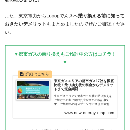
また、東京電力からLooopでんきへ
乗り換える前に知って
おきたいデメリット
もまとめましたのでぜひご確認くださ
い。
▼都市ガスの乗り換えもご検討中の方はコチラ！
▼
東京ガスエリアの都市ガス17社を徹底
比較！乗り換え後の料金からデメリッ
トまで完全網羅！
東京ガスエリアで都市ガス会社の乗り換えを
ご検討中の方に向けた完全版の比較記事で
す。ご契約中の料金プランやガス使用量別に
どれだけ節約につながるのか一目で確認いた
www.new-energy-map.com
だけます。都市ガス会社を乗り換えたあとに
料金が高くなってしまった。このようなこと
が無いように乗り換え前に当記事で料金を確
認ください。