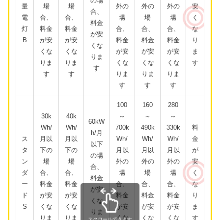
の場
量
場
場
外の
外の
外の
安
合、
電
合、
合、
場
場
場
く
料金
灯
料金
料金
合、
合、
合、
な
が安
B
が安
が安
料金
料金
料金
り
くな
くな
くな
が安
が安
が安
ま
りま
りま
りま
くな
くな
くな
す
す
す
す
りま
りま
りま
す
す
す
100
160
280
30k
40k
～
～
～
60kW
Wh/
Wh/
700k
490k
330k
料
h/月
ス
月以
月以
Wh/
Wh/
Wh/
金
以下
タ
下の
下の
月以
月以
月以
が
の場
ン
場
場
外の
外の
外の
安
合、
ダ
合、
合、
場
場
場
く
料金
ー
料金
料金
合、
合、
合、
な
が安
ド
が安
が安
料金
料金
料金
り
くな
S
くな
くな
が安
が安
が安
ま
りま
りま
りま
くな
くな
くな
す
スクロールできます