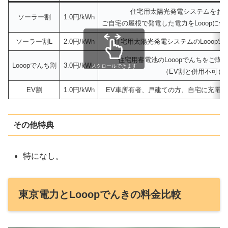
住宅用太陽光発電システムをお
ソーラー割
1.0円/kWh
ご自宅の屋根で発電した電力をLooopに
ソーラー割L
2.0円/kWh
住宅用太陽光発電システムのLooopSo
住宅用蓄電池のLooopでんちをご購
Looopでんち割
3.0円/kWh
スクロールできます
（EV割と併用不可）
EV割
1.0円/kWh
EV車所有者、戸建ての方、自宅に充電
その他特典
特になし。
東京電力とLooopでんきの料金比較