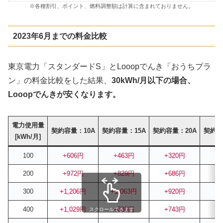
※各種割引、ポイント、燃料調整額は計算に含まれておりません。
2023年6月までの料金比較
東京電力「スタンダードS」とLooopでんき「おうちプラ
ン」の料金比較をした結果、
30kWh/月以下の場合、
Looopでんきが安くなります。
電力使用量
契約容量：10A
契約容量：15A
契約容量：20A
契約容
[kWh/月]
100
+606円
+463円
+320円
+
200
+972円
+829円
+686円
+
300
+1,206円
+1,063円
+920円
+
400
+1,029円
+886円
+743円
+
スクロールできます