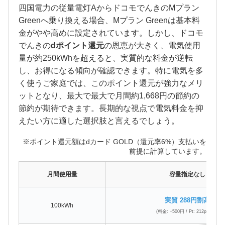
四国電力の従量電灯AからドコモでんきのMプラン
Greenへ乗り換える場合、Mプラン Greenは基本料
金がやや高めに設定されています。しかし、ドコモ
でんきの
dポイント還元
の恩恵が大きく、電気使用
量が約250kWhを超えると、実質的な料金が逆転
し、お得になる傾向が確認できます。特に電気を多
く使うご家庭では、このポイント還元が強力なメリ
ットとなり、最大で最大で月間約1,668円の節約の
節約が期待できます。長期的な視点で電気料金を抑
えたい方に適した選択肢と言えるでしょう。
※ポイント還元額はdカード GOLD（還元率6%）支払いを
前提に計算しています。
月間使用量
容量指定なし
実質 288円割高
100kWh
(料金: +500円 / Pt: 212pt還元)