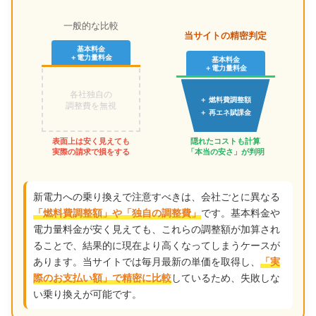
一般的な比較
当サイトの精密判定
基本料金
＋電力量料金
基本料金
＋電力量料金
各社独自の
＋ 燃料費調整額
調整費を無視
＋ 再エネ賦課金
表面上は安く見えても
隠れたコストも計算
実際の請求で損をする
「本当の安さ」が判明
新電力への乗り換えで注意すべきは、会社ごとに異なる
です。基本料金や
「燃料費調整額」や「独自の調整費」
電力量料金が安く見えても、これらの調整額が加算され
ることで、結果的に現在より高くなってしまうケースが
あります。当サイトでは毎月最新の単価を取得し、
「実
しているため、失敗しな
際のお支払い額」で精密に比較
い乗り換えが可能です。