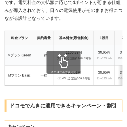
です。電気料金の支払額に応じてdポイントが貯まる仕組
みが導入されており、日々の電気使用がそのままお得につ
ながる設計となっています。
料金プラン
契約容量
基本料金(最低料金)
1段目
2
1166.89円
30.65円
37.
Mプラン Green
一律
(11kWh迄 定額1166.89円)
11〜120kWh
120〜3
スクロールできます
666.89円
30.65円
37.
Mプラン Basic
一律
(11kWh迄 定額666.89円)
11〜120kWh
120〜3
ドコモでんきに適用できるキャンペーン・割引
キャンペーン