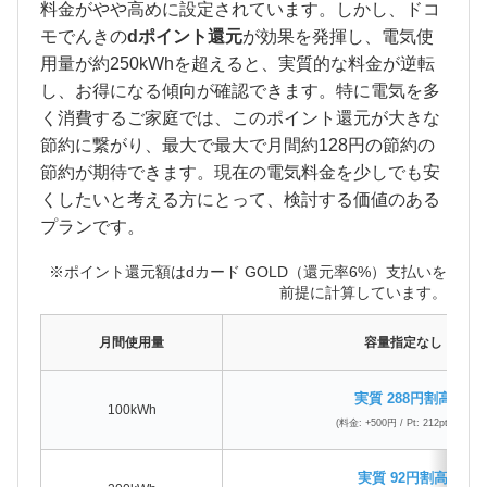
料金がやや高めに設定されています。しかし、ドコ
モでんきの
dポイント還元
が効果を発揮し、電気使
用量が約250kWhを超えると、実質的な料金が逆転
し、お得になる傾向が確認できます。特に電気を多
く消費するご家庭では、このポイント還元が大きな
節約に繋がり、最大で最大で月間約128円の節約の
節約が期待できます。現在の電気料金を少しでも安
くしたいと考える方にとって、検討する価値のある
プランです。
※ポイント還元額はdカード GOLD（還元率6%）支払いを
前提に計算しています。
月間使用量
容量指定なし
実質 288円割高
100kWh
(料金: +500円 / Pt: 212pt還元)
実質 92円割高