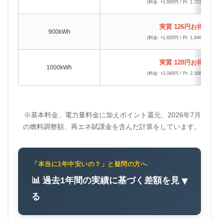
(料金: +1,600円 / Pt: 1,723pt還元)
実質 126円お得
900kWh
(料金: +1,820円 / Pt: 1,946pt還元)
実質 128円お得
1000kWh
(料金: +2,040円 / Pt: 2,168pt還元)
※基本料金、電力量料金に加えポイント還元、2026年7月
の燃料調整額、再エネ賦課金を含んだ計算をしています。
「本当に1年中安いの？」と疑問の方へ
📊 過去1年間の実績に基づく差額を見
▼
る