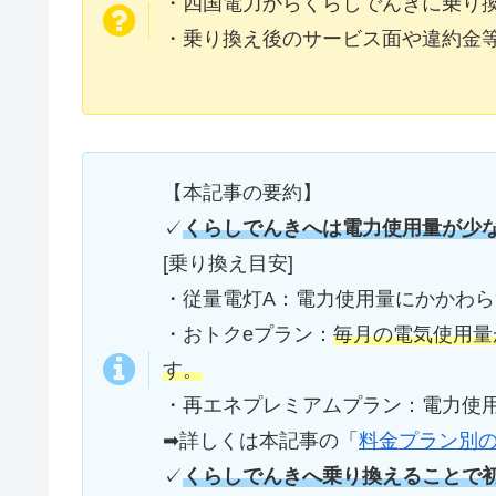
・四国電力からくらしでんきに乗り
・乗り換え後のサービス面や違約金
【本記事の要約】
✓
くらしでんきへは電力使用量が少
[乗り換え目安]
・従量電灯A：電力使用量にかかわ
・おトクeプラン：
毎月の電気使用量
す。
・再エネプレミアムプラン：電力使
➡詳しくは本記事の「
料金プラン別
✓
くらしでんきへ乗り換えることで