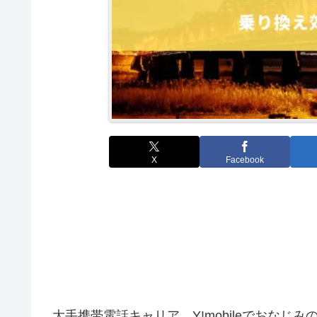
X
Facebook
大手携帯電話キャリア、Y!mobileでおな