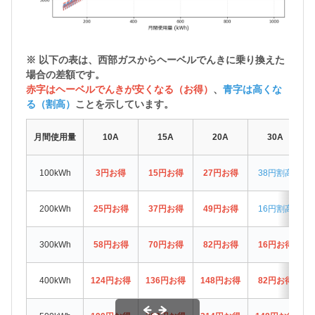
※ 以下の表は、西部ガスから
ヘーベルでんきに乗り換えた
場合の差額
です。
赤字はヘーベルでんきが安くなる（お得）
、
青字は高くな
る（割高）
ことを示しています。
月間使用量
10A
15A
20A
30A
100kWh
3円お得
15円お得
27円お得
38円割高
200kWh
25円お得
37円お得
49円お得
16円割高
300kWh
58円お得
70円お得
82円お得
16円お得
400kWh
124円お得
136円お得
148円お得
82円お得