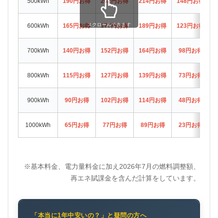
500kWh
190円お得
202円お得
214円お得
148円お得
スクロールできます
600kWh
165円お得
177円お得
189円お得
123円お得
700kWh
140円お得
152円お得
164円お得
98円お得
800kWh
115円お得
127円お得
139円お得
73円お得
900kWh
90円お得
102円お得
114円お得
48円お得
1000kWh
65円お得
77円お得
89円お得
23円お得
※基本料金、電力量料金に加え2026年7月の燃料調整額、
再エネ賦課金を含んだ計算をしています。
「本当に1年中安いの？」と疑問の方へ