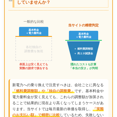
していませんか？
一般的な比較
当サイトの精密判定
基本料金
＋電力量料金
基本料金
＋電力量料金
各社独自の
＋ 燃料費調整額
調整費を無視
＋ 再エネ賦課金
表面上は安く見えても
隠れたコストも計算
実際の請求で損をする
「本当の安さ」が判明
新電力への乗り換えで注意すべきは、会社ごとに異なる
です。基本料金や
「燃料費調整額」や「独自の調整費」
電力量料金が安く見えても、これらの調整額が加算され
ることで結果的に現在より高くなってしまうケースがあ
ります。当サイトでは毎月最新の単価を取得し、
「実際
しているため、失敗しない
のお支払い額」で精密に比較