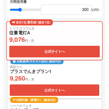
月間使用量
kWh
👑 全社1位 最安値! (総合1位)
ミツウロコでんき
従量電灯A
9,076
円 / 月
公式サイトへ
🏠 比較基準(大手ガス会社) (総合5位)
西部ガス
プラスでんきプラン1
9,260
円 / 月
公式サイトへ
💡 比較対象（新電力） (総合8位)
ヘーベルでんき