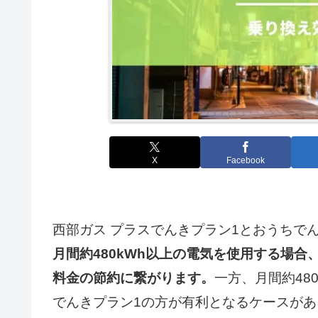
X
Facebook
西部ガス プラスでんきプラン1とおうちで
月間約480kWh以上の電気を使用する場合
料金の節約に繋がります。
一方、月間約48
でんきプラン1の方が有利となるケースが