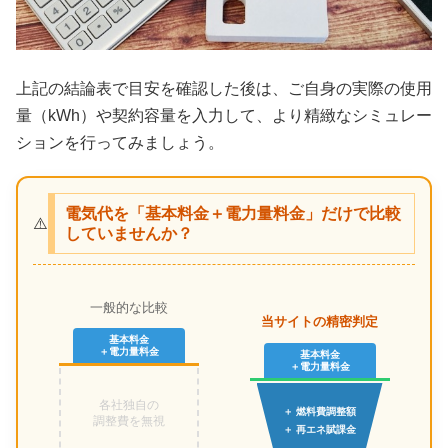
上記の結論表で目安を確認した後は、ご自身の実際の使用
量（kWh）や契約容量を入力して、より精緻なシミュレー
ションを行ってみましょう。
電気代を「基本料金＋電力量料金」だけで比較
⚠️
していませんか？
一般的な比較
当サイトの精密判定
基本料金
＋電力量料金
基本料金
＋電力量料金
各社独自の
＋ 燃料費調整額
調整費を無視
＋ 再エネ賦課金