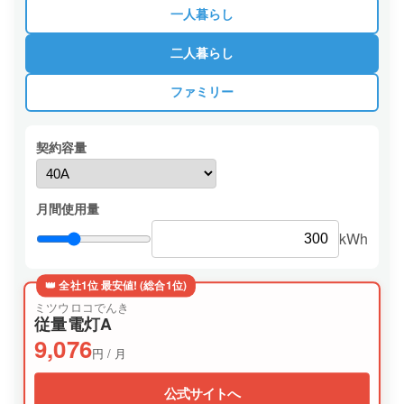
一人暮らし
二人暮らし
ファミリー
契約容量
月間使用量
kWh
👑 全社1位 最安値! (総合1位)
ミツウロコでんき
従量電灯A
9,076
円 / 月
公式サイトへ