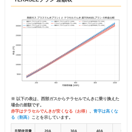
※ 以下の表は、西部ガスから
テラセルでんきに乗り換えた
場合の差額
です。
赤字はテラセルでんきが安くなる（お得）
、
青字は高くな
る（割高）
ことを示しています。
月間使用量
20A
30A
40A
50A