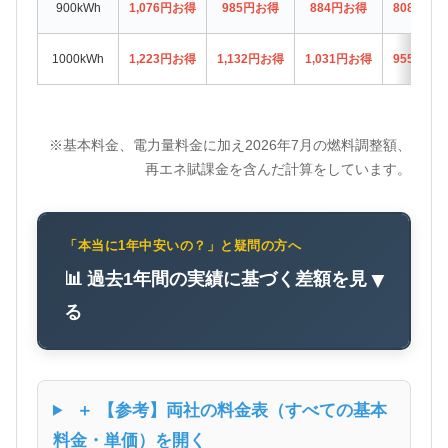
900kWh
1,076円お得
985円お得
884円お得
808円お
1000kWh
1,223円お得
1,132円お得
1,031円お得
955円お
※基本料金、電力量料金に加え2026年7月の燃料調整額、
再エネ賦課金を含んだ計算をしています。
「本当に1年中安いの？」と疑問の方へ
📊 過去1年間の実績に基づく差額を見
▼
る
＋ 【参考】両社の料金表（すべての基本
料金・単価）を開く