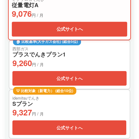
従量電灯A
9,076
円 / 月
公式サイトへ
🏠 比較基準(大手ガス会社) (総合5位)
西部ガス
プラスでんきプラン1
9,260
円 / 月
公式サイトへ
💡 比較対象（新電力） (総合10位)
idemitsuでんき
Sプラン
9,327
円 / 月
公式サイトへ