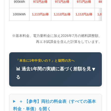
900kWh
972円お得
971円お得
971円お得
880円お
1000kWh
1,113円お得
1,112円お得
1,112円お得
1,021円
※基本料金、電力量料金に加え2026年7月の燃料調整額、
再エネ賦課金を含んだ計算をしています。
「本当に1年中安いの？」と疑問の方へ
📊 過去1年間の実績に基づく差額を見
▼
る
＋ 【参考】両社の料金表（すべての基本
料金・単価）を開く