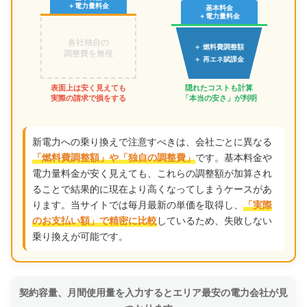
＋電力量料金
基本料金
＋電力量料金
各社独自の
＋ 燃料費調整額
調整費を無視
＋ 再エネ賦課金
表面上は安く見えても
隠れたコストも計算
実際の請求で損をする
「本当の安さ」が判明
新電力への乗り換えで注意すべきは、会社ごとに異なる
です。基本料金や
「燃料費調整額」や「独自の調整費」
電力量料金が安く見えても、これらの調整額が加算され
ることで結果的に現在より高くなってしまうケースがあ
ります。当サイトでは毎月最新の単価を取得し、
「実際
しているため、失敗しない
のお支払い額」で精密に比較
乗り換えが可能です。
契約容量、月間使用量を入力するとエリア最安の電力会社が見