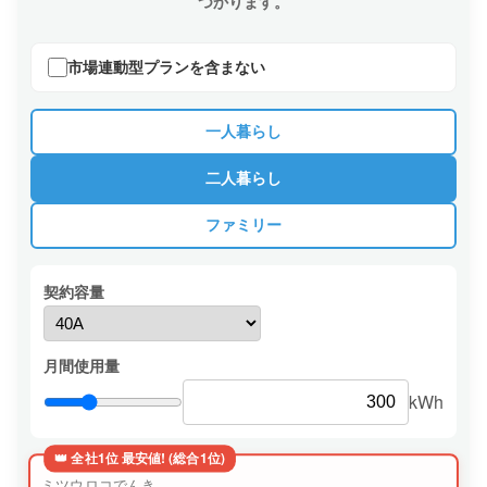
つかります。
市場連動型プランを含まない
一人暮らし
二人暮らし
ファミリー
契約容量
月間使用量
kWh
👑 全社1位 最安値! (総合1位)
ミツウロコでんき