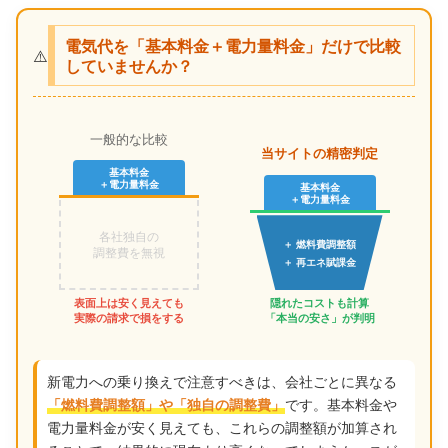
電気代を「基本料金＋電力量料金」だけで比較
⚠️
していませんか？
一般的な比較
当サイトの精密判定
基本料金
＋電力量料金
基本料金
＋電力量料金
各社独自の
＋ 燃料費調整額
調整費を無視
＋ 再エネ賦課金
表面上は安く見えても
隠れたコストも計算
実際の請求で損をする
「本当の安さ」が判明
新電力への乗り換えで注意すべきは、会社ごとに異なる
です。基本料金や
「燃料費調整額」や「独自の調整費」
電力量料金が安く見えても、これらの調整額が加算され