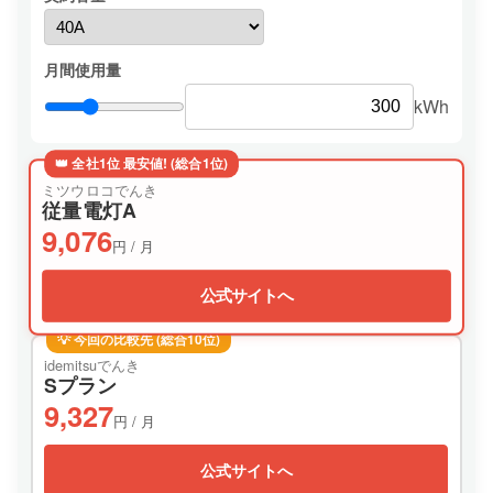
月間使用量
kWh
👑 全社1位 最安値! (総合1位)
ミツウロコでんき
従量電灯A
9,076
円 / 月
公式サイトへ
💡 今回の比較先 (総合10位)
idemitsuでんき
Sプラン
9,327
円 / 月
公式サイトへ