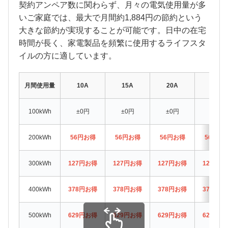
契約アンペア数に関わらず、月々の電気使用量が多
いご家庭では、最大で月間約1,884円の節約という
大きな節約が実現することが可能です。日中の在宅
時間が長く、家電製品を頻繁に使用するライフスタ
イルの方に適しています。
月間使用量
10A
15A
20A
30A
100kWh
±0円
±0円
±0円
±0円
200kWh
56円お得
56円お得
56円お得
56円お
300kWh
127円お得
127円お得
127円お得
127円お
400kWh
378円お得
378円お得
378円お得
378円お
500kWh
629円お得
629円お得
629円お得
629円お