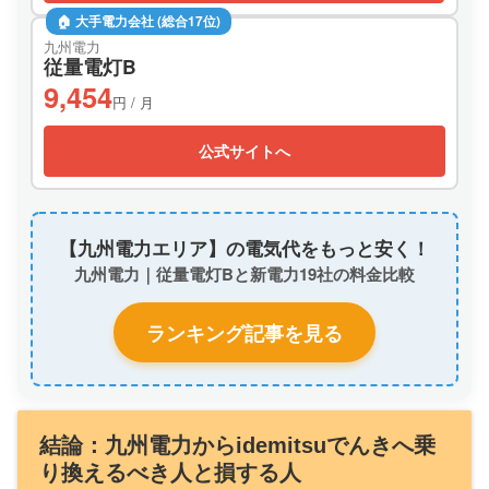
🏠 大手電力会社 (総合17位)
九州電力
従量電灯B
9,454
円 / 月
公式サイトへ
【九州電力エリア】の電気代をもっと安く！
九州電力｜従量電灯Bと新電力19社の料金比較
ランキング記事を見る
結論：九州電力からidemitsuでんきへ乗
り換えるべき人と損する人