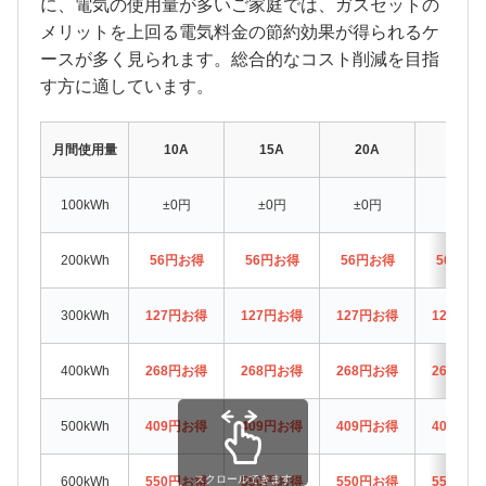
に、電気の使用量が多いご家庭では、ガスセットの
メリットを上回る電気料金の節約効果が得られるケ
ースが多く見られます。総合的なコスト削減を目指
す方に適しています。
月間使用量
10A
15A
20A
30A
100kWh
±0円
±0円
±0円
±0円
200kWh
56円お得
56円お得
56円お得
56円お
300kWh
127円お得
127円お得
127円お得
127円お
400kWh
268円お得
268円お得
268円お得
268円お
500kWh
409円お得
409円お得
409円お得
409円お
スクロールできます
600kWh
550円お得
550円お得
550円お得
550円お