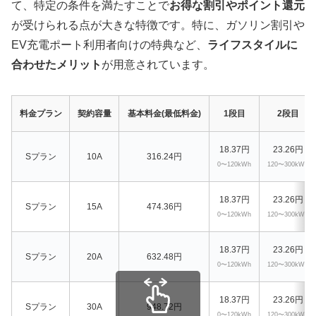
て、特定の条件を満たすことで
お得な割引やポイント還元
が受けられる点が大きな特徴です。特に、ガソリン割引や
EV充電ポート利用者向けの特典など、
ライフスタイルに
合わせたメリット
が用意されています。
料金プラン
契約容量
基本料金(最低料金)
1段目
2段目
18.37円
23.26円
Sプラン
10A
316.24円
0〜120kWh
120〜300kWh
18.37円
23.26円
Sプラン
15A
474.36円
0〜120kWh
120〜300kWh
18.37円
23.26円
Sプラン
20A
632.48円
0〜120kWh
120〜300kWh
18.37円
23.26円
Sプラン
30A
948.72円
0〜120kWh
120〜300kWh