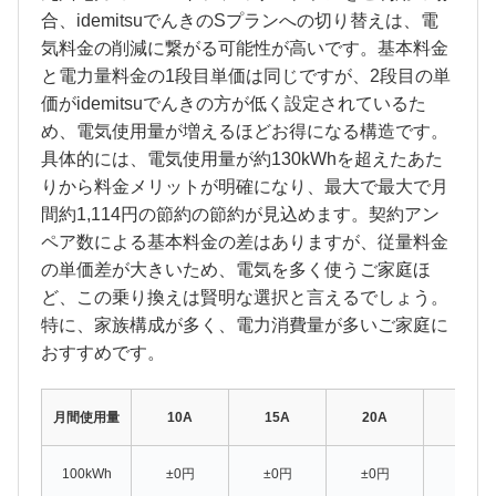
合、idemitsuでんきのSプランへの切り替えは、電
気料金の削減に繋がる可能性が高いです。基本料金
と電力量料金の1段目単価は同じですが、2段目の単
価がidemitsuでんきの方が低く設定されているた
め、電気使用量が増えるほどお得になる構造です。
具体的には、電気使用量が約130kWhを超えたあた
りから料金メリットが明確になり、最大で最大で月
間約1,114円の節約の節約が見込めます。契約アン
ペア数による基本料金の差はありますが、従量料金
の単価差が大きいため、電気を多く使うご家庭ほ
ど、この乗り換えは賢明な選択と言えるでしょう。
特に、家族構成が多く、電力消費量が多いご家庭に
おすすめです。
月間使用量
10A
15A
20A
30A
100kWh
±0円
±0円
±0円
±0円