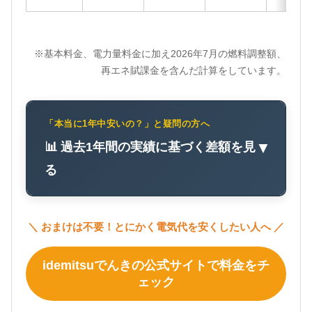
※基本料金、電力量料金に加え2026年7月の燃料調整額、
再エネ賦課金を含んだ計算をしています。
「本当に1年中安いの？」と疑問の方へ
📊 過去1年間の実績に基づく差額を見
▼
る
＼ おまけは不要！とにかく電気代を安くしたい人へ ／
idemitsuでんきの公式サイトで料金をチ
ェック