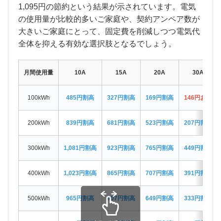
1,095円の節約という結果が示されています。電気
の使用量が比較的多いご家庭や、契約アンペア数が
大きいご家庭にとって、固定費を削減しつつ電気代
全体を抑える有効な選択肢となるでしょう。
月間使用量
10A
15A
20A
30A
100kWh
485円割高
327円割高
169円割高
146円お得
200kWh
839円割高
681円割高
523円割高
207円割高
300kWh
1,081円割高
923円割高
765円割高
449円割高
400kWh
1,023円割高
865円割高
707円割高
391円割高
500kWh
965円割高
807円割高
649円割高
333円割高