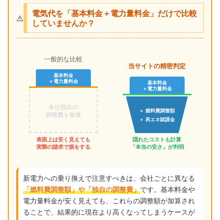
電気代を「基本料金＋電力量料金」だけで比較
⚠️
していませんか？
一般的な比較
当サイトの精密判定
基本料金
＋電力量料金
基本料金
＋電力量料金
各社独自の
＋ 燃料費調整額
調整費を無視
＋ 再エネ賦課金
表面上は安く見えても
隠れたコストも計算
実際の請求で損をする
「本当の安さ」が判明
新電力への乗り換えで注意すべきは、会社ごとに異なる
です。基本料金や
「燃料費調整額」や「独自の調整費」
電力量料金が安く見えても、これらの調整額が加算され
ることで、結果的に現在より高くなってしまうケースが