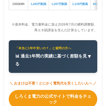
1000kWh
1,445円割高
1,287円割高
1,129円割高
813円割
※基本料金、電力量料金に加え2026年7月の燃料調整額、
再エネ賦課金を含んだ計算をしています。
「本当に1年中安いの？」と疑問の方へ
📊 過去1年間の実績に基づく差額を見
▼
る
＼ おまけは不要！とにかく電気代を安くしたい人へ ／
しろくま電力の公式サイトで料金をチェ
ック