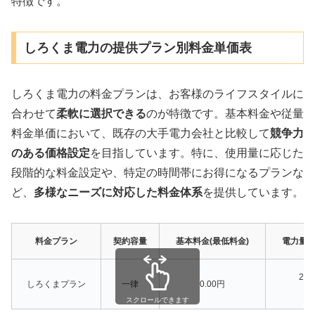
特徴です。
しろくま電力の提供プラン別料金単価表
しろくま電力の料金プランは、お客様のライフスタイルに
合わせて
柔軟に選択できる
のが特徴です。基本料金や従量
料金単価において、既存の大手電力会社と比較して
競争力
のある価格設定
を目指しています。特に、使用量に応じた
段階的な料金設定や、特定の時間帯にお得になるプランな
ど、
多様なニーズに対応した料金体系
を提供しています。
料金プラン
契約容量
基本料金(最低料金)
電力量料
25.
しろくまプラン
一律
0.00円
一
スクロールできます