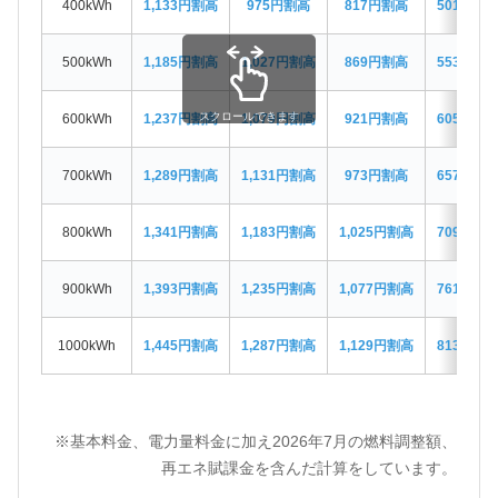
400kWh
1,133円割高
975円割高
817円割高
501円割
500kWh
1,185円割高
1,027円割高
869円割高
553円割
スクロールできます
600kWh
1,237円割高
1,079円割高
921円割高
605円割
700kWh
1,289円割高
1,131円割高
973円割高
657円割
800kWh
1,341円割高
1,183円割高
1,025円割高
709円割
900kWh
1,393円割高
1,235円割高
1,077円割高
761円割
1000kWh
1,445円割高
1,287円割高
1,129円割高
813円割
※基本料金、電力量料金に加え2026年7月の燃料調整額、
再エネ賦課金を含んだ計算をしています。