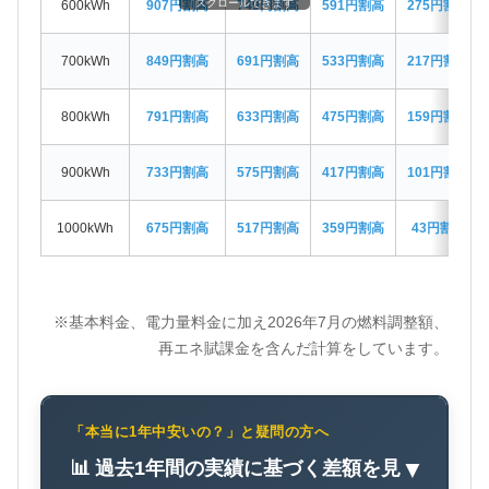
スクロールできます
600kWh
907円割高
749円割高
591円割高
275円割高
700kWh
849円割高
691円割高
533円割高
217円割高
800kWh
791円割高
633円割高
475円割高
159円割高
900kWh
733円割高
575円割高
417円割高
101円割高
1000kWh
675円割高
517円割高
359円割高
43円割高
※基本料金、電力量料金に加え2026年7月の燃料調整額、
再エネ賦課金を含んだ計算をしています。
「本当に1年中安いの？」と疑問の方へ
📊 過去1年間の実績に基づく差額を見
▼