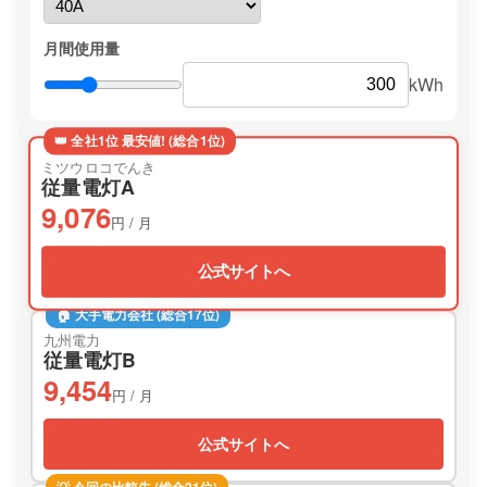
月間使用量
kWh
👑 全社1位 最安値! (総合1位)
ミツウロコでんき
従量電灯A
9,076
円 / 月
公式サイトへ
🏠 大手電力会社 (総合17位)
九州電力
従量電灯B
9,454
円 / 月
公式サイトへ