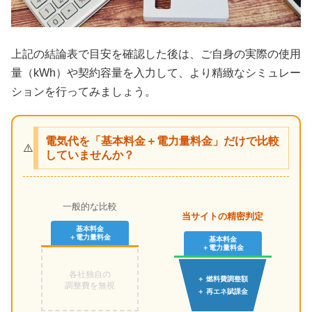
上記の結論表で目安を確認した後は、ご自身の実際の使用
量（kWh）や契約容量を入力して、より精緻なシミュレー
ションを行ってみましょう。
電気代を「基本料金＋電力量料金」だけで比較
⚠️
していませんか？
一般的な比較
当サイトの精密判定
基本料金
＋電力量料金
基本料金
＋電力量料金
各社独自の
＋ 燃料費調整額
調整費を無視
＋ 再エネ賦課金