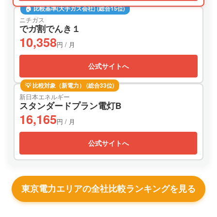
🏠 比較基準(大手ガス会社) (総合15位)
ニチガス
でガ割でんき１
10,358
円 / 月
公式サイトへ
💡 比較対象（新電力） (総合33位)
新日本エネルギー
スタンダードプラン電灯B
16,165
円 / 月
公式サイトへ
東京電力エリアの全社比較ランキングを見る