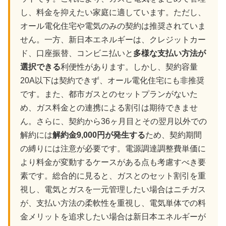
し、料金を抑えたい家庭に適しています。ただし、
オール電化住宅や電気のみの契約は推奨されていま
せん。一方、新日本エネルギーは、クレジットカー
ド、口座振替、コンビニ払いと
多様な支払い方法が
選択できる
利便性があります。しかし、契約容量
20A以下は契約できず、オール電化住宅にも非推奨
です。また、都市ガスとのセットプランがないた
め、ガス料金との連携による割引は期待できませ
ん。さらに、契約から36ヶ月目とその翌月以外での
解約には
解約金9,000円が発生する
ため、契約期間
の縛りには注意が必要です。電源調達調整費単価に
より料金が変動するケースがある点も考慮すべき要
素です。総合的に見ると、ガスとのセット割引を重
視し、電気とガスを一元管理したい場合はニチガス
が、支払い方法の柔軟性を重視し、電気単体での料
金メリットを追求したい場合は新日本エネルギーが