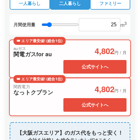
一人暮らし
二人暮らし
ファミリー
3
月間使用量
m
👑 エリア最安値! (総合1位)
4,802
auガス
円 / 月
関電ガスfor au
公式サイトへ
👑 エリア最安値! (総合1位)
4,802
関西電力
円 / 月
なっトクプラン
公式サイトへ
【大阪ガスエリア】のガス代をもっと安く！
全社を比較した総合ランキングはこちら