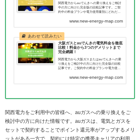
関西電力からauでんきへの乗り換えをご検討
中の方に向けた完全版の比較記事です。ご契
約中の料金プランや電力使用量別にどれだけ
節約につながるのか一目で確認いただけま
www.new-energy-map.com
す。新電力へ乗り換えたあとに料金が高くな
ってしまった。このようなことが無いように
乗り換え前に当記事で料金を確認ください。
大阪ガスとauでんきの電気料金を徹底
比較！料金から3つのデメリットまで
完全網羅！
関西電力から大阪ガスまたはauでんきへの乗
り換えをご検討中の方に向けた完全版の比較
記事です。ご契約中の料金プランや電力使用
量別にどれだけ節約につながるのか一目で確
www.new-energy-map.com
認いただけます。新電力へ乗り換えたあとに
料金が高くなってしまった。このようなこと
が無いように乗り換え前に当記事で料金を確
認ください。
関西電力をご利用中の皆様へ、auガスへの乗り換えをご
検討中の方に向けた情報です。auガスは、電気とガスを
セットで契約することでポイント還元率がアップするメリ
ットがある一方で、契約には特定の携帯キャリアの利用