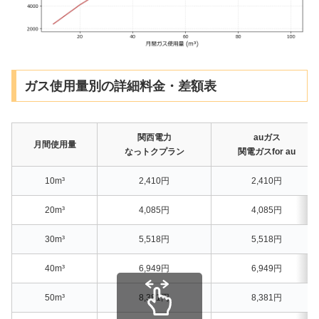
ガス使用量別の詳細料金・差額表
関西電力
auガス
月間使用量
なっトクプラン
関電ガスfor au
10m³
2,410円
2,410円
20m³
4,085円
4,085円
30m³
5,518円
5,518円
40m³
6,949円
6,949円
50m³
8,381円
8,381円