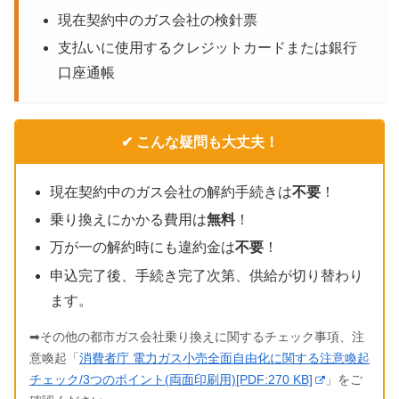
現在契約中のガス会社の検針票
支払いに使用するクレジットカードまたは銀行
口座通帳
✔ こんな疑問も大丈夫！
現在契約中のガス会社の解約手続きは
不要
！
乗り換えにかかる費用は
無料
！
万が一の解約時にも違約金は
不要
！
申込完了後、手続き完了次第、供給が切り替わり
ます。
➡その他の都市ガス会社乗り換えに関するチェック事項、注
意喚起「
消費者庁 電力ガス小売全面自由化に関する注意喚起
チェック/3つのポイント(両面印刷用)[PDF:270 KB]
」をご