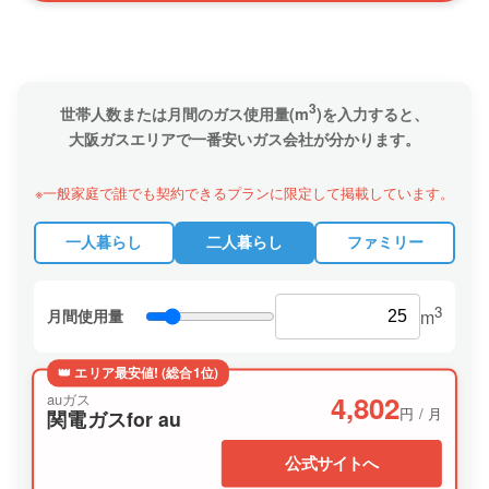
3
世帯人数または月間のガス使用量(m
)を入力すると、
大阪ガスエリアで一番安いガス会社が分かります。
※一般家庭で誰でも契約できるプランに限定して掲載しています。
一人暮らし
二人暮らし
ファミリー
3
月間使用量
m
👑 エリア最安値! (総合1位)
4,802
auガス
円 / 月
関電ガスfor au
公式サイトへ