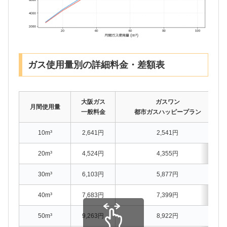
ガス使用量別の詳細料金・差額表
大阪ガス
ガスワン
月間使用量
一般料金
都市ガスハッピープラン
10m³
2,641円
2,541円
20m³
4,524円
4,355円
30m³
6,103円
5,877円
40m³
7,683円
7,399円
50m³
9,263円
8,922円