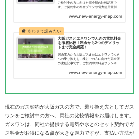
ご検討中の方に向けた完全版の比較記事で
す。ご契約中の料金プランや電力使用量別に
どれだけ節約につながるのか一目で確認いた
www.new-energy-map.com
だけます。新電力へ乗り換えたあとに料金が
高くなってしまった。このようなことが無い
ように乗り換え前に当記事で料金を確認くだ
さい。
大阪ガスとエネワンでんきの電気料金
を徹底比較！料金から2つのデメリッ
トまで完全網羅！
関西電力から大阪ガスまたはエネワンでんき
への乗り換えをご検討中の方に向けた完全版
の比較記事です。ご契約中の料金プランや電
力使用量別にどれだけ節約につながるのか一
www.new-energy-map.com
目で確認いただけます。新電力へ乗り換えた
あとに料金が高くなってしまった。このよう
なことが無いように乗り換え前に当記事で料
金を確認ください。
現在のガス契約が大阪ガスの方で、乗り換え先としてガス
ワンをご検討中の方へ、両社の比較情報をお届けします。
ガスワンは、同社の提供する電気や水とのセット契約でガ
ス料金がお得になる点が大きな魅力ですが、支払い方法が