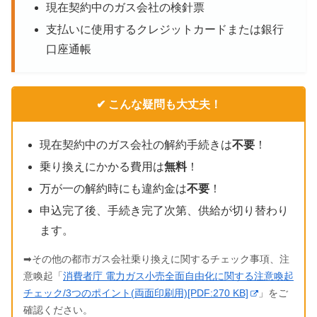
現在契約中のガス会社の検針票
支払いに使用するクレジットカードまたは銀行
口座通帳
✔ こんな疑問も大丈夫！
現在契約中のガス会社の解約手続きは
不要
！
乗り換えにかかる費用は
無料
！
万が一の解約時にも違約金は
不要
！
申込完了後、手続き完了次第、供給が切り替わり
ます。
➡その他の都市ガス会社乗り換えに関するチェック事項、注
意喚起「
消費者庁 電力ガス小売全面自由化に関する注意喚起
チェック/3つのポイント(両面印刷用)[PDF:270 KB]
」をご
確認ください。