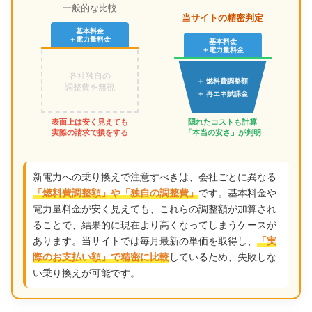
一般的な比較
当サイトの精密判定
基本料金
＋電力量料金
基本料金
＋電力量料金
各社独自の
＋ 燃料費調整額
調整費を無視
＋ 再エネ賦課金
表面上は安く見えても
隠れたコストも計算
実際の請求で損をする
「本当の安さ」が判明
新電力への乗り換えで注意すべきは、会社ごとに異なる
です。基本料金や
「燃料費調整額」や「独自の調整費」
電力量料金が安く見えても、これらの調整額が加算され
ることで、結果的に現在より高くなってしまうケースが
あります。当サイトでは毎月最新の単価を取得し、
「実
しているため、失敗しな
際のお支払い額」で精密に比較
い乗り換えが可能です。