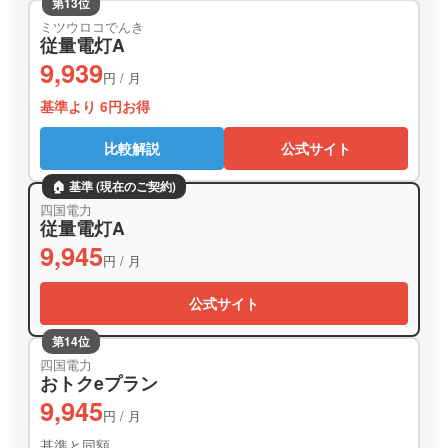
第13位
ミツウロコでんき
従量電灯A
9,939
円 / 月
基準より 6円お得
比較解説
公式サイト
🏠 基準 (現在のご契約)
四国電力
従量電灯A
9,945
円 / 月
公式サイト
第14位
四国電力
おトクeプラン
9,945
円 / 月
基準と同額