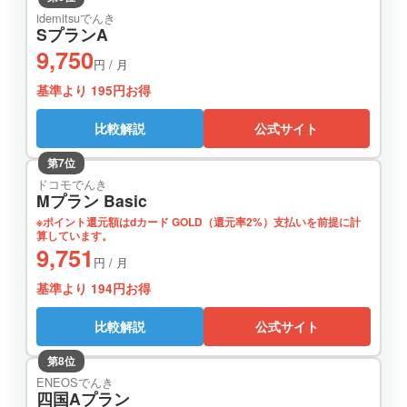
idemitsuでんき
SプランA
9,750
円 / 月
基準より 195円お得
比較解説
公式サイト
第7位
ドコモでんき
Mプラン Basic
※ポイント還元額はdカード GOLD（還元率2%）支払いを前提に計
算しています。
9,751
円 / 月
基準より 194円お得
比較解説
公式サイト
第8位
ENEOSでんき
四国Aプラン