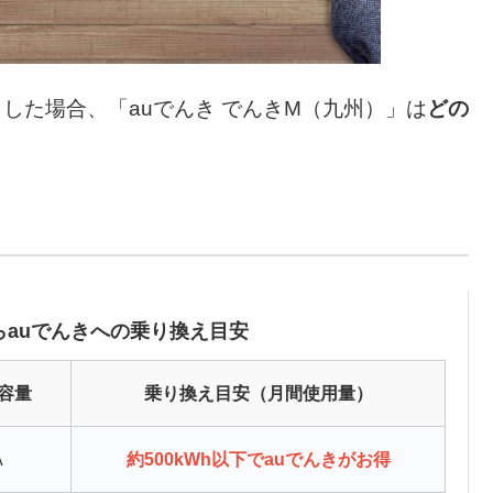
した場合、「auでんき でんきM（九州）」は
どの
。
auでんきへの乗り換え目安
容量
乗り換え目安（月間使用量）
A
約500kWh以下でauでんきがお得