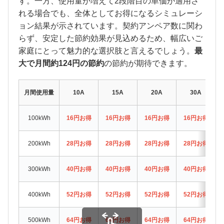
す。一方、使用量が増えて2段階目の単価が適用さ
れる場合でも、全体としてお得になるシミュレーシ
ョン結果が示されています。契約アンペア数に関わ
らず、安定した節約効果が見込めるため、幅広いご
家庭にとって魅力的な選択肢と言えるでしょう。
最
大で月間約124円の節約
の節約が期待できます。
月間使用量
10A
15A
20A
30A
100kWh
16円お得
16円お得
16円お得
16円お得
200kWh
28円お得
28円お得
28円お得
28円お得
300kWh
40円お得
40円お得
40円お得
40円お得
400kWh
52円お得
52円お得
52円お得
52円お得
500kWh
64円お得
64円お得
64円お得
64円お得