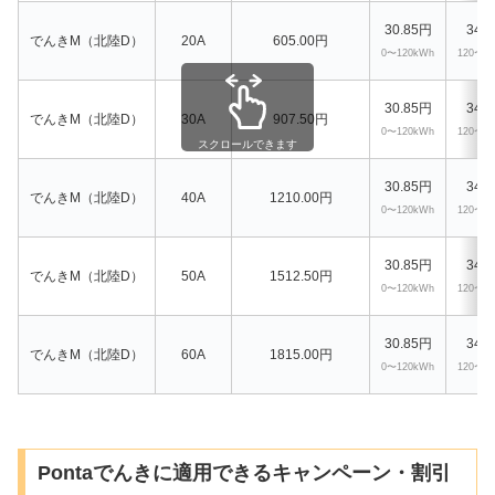
30.85円
34.
でんきM（北陸D）
20A
605.00円
0〜120kWh
120〜3
30.85円
34.
でんきM（北陸D）
30A
907.50円
0〜120kWh
120〜3
スクロールできます
30.85円
34.
でんきM（北陸D）
40A
1210.00円
0〜120kWh
120〜3
30.85円
34.
でんきM（北陸D）
50A
1512.50円
0〜120kWh
120〜3
30.85円
34.
でんきM（北陸D）
60A
1815.00円
0〜120kWh
120〜3
Pontaでんきに適用できるキャンペーン・割引