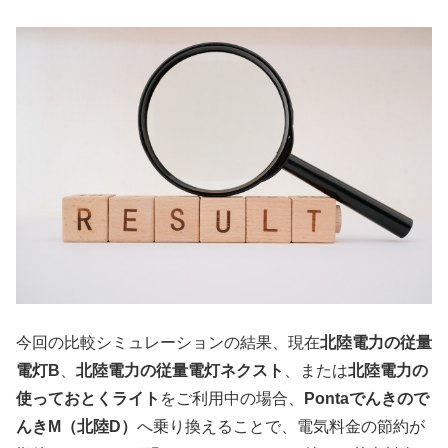
今回の比較シミュレーションの結果、現在
北陸電力の従量
電灯B
、
北陸電力の従量電灯ネクスト
、または
北陸電力の
使っておとくライト
をご利用中の場合、
Pontaでんきので
んきM（北陸D）
へ乗り換えることで、電気料金の節約が