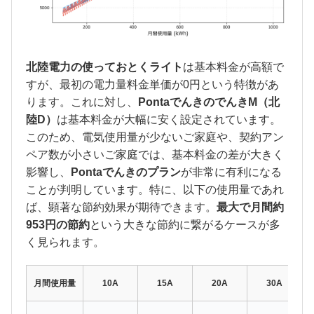
北陸電力の使っておとくライト
は基本料金が高額で
すが、最初の電力量料金単価が0円という特徴があ
ります。これに対し、
PontaでんきのでんきM（北
陸D）
は基本料金が大幅に安く設定されています。
このため、電気使用量が少ないご家庭や、契約アン
ペア数が小さいご家庭では、基本料金の差が大きく
影響し、
Pontaでんきのプラン
が非常に有利になる
ことが判明しています。特に、
以下の使用量であれ
ば、顕著な節約効果が期待できます。
最大で月間約
953円の節約
という大きな節約に繋がるケースが多
く見られます。
月間使用量
10A
15A
20A
30A