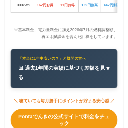
1000kWh
162円お得
11円お得
139円割高
442円割高
※基本料金、電力量料金に加え2026年7月の燃料調整額、
再エネ賦課金を含んだ計算をしています。
「本当に1年中安いの？」と疑問の方へ
📊 過去1年間の実績に基づく差額を見
▼
る
＼ 寝ていても毎月勝手にポイントが貯まる安心感 ／
Pontaでんきの公式サイトで料金をチェ
ック