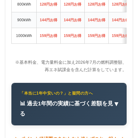
800kWh
128円お得
128円お得
128円お得
128円お得
900kWh
144円お得
144円お得
144円お得
144円お得
1000kWh
159円お得
159円お得
159円お得
159円お得
※基本料金、電力量料金に加え2026年7月の燃料調整額、
再エネ賦課金を含んだ計算をしています。
「本当に1年中安いの？」と疑問の方へ
📊 過去1年間の実績に基づく差額を見
▼
る