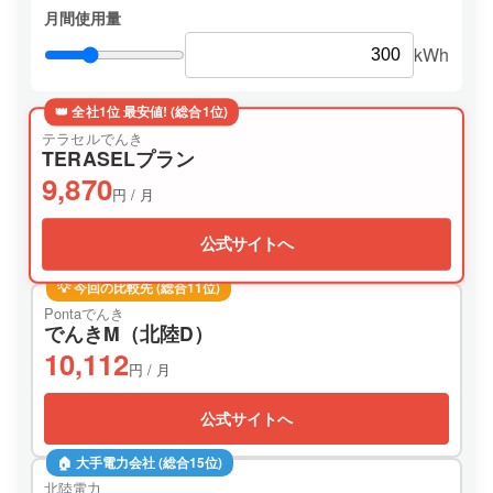
月間使用量
kWh
👑 全社1位 最安値! (総合1位)
テラセルでんき
TERASELプラン
9,870
円 / 月
公式サイトへ
💡 今回の比較先 (総合11位)
Pontaでんき
でんきM（北陸D）
10,112
円 / 月
公式サイトへ
🏠 大手電力会社 (総合15位)
北陸電力