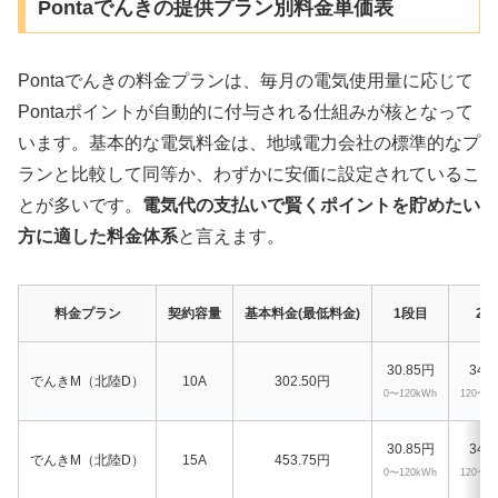
Pontaでんきの提供プラン別料金単価表
Pontaでんきの料金プランは、毎月の電気使用量に応じて
Pontaポイントが自動的に付与される仕組みが核となって
います。基本的な電気料金は、地域電力会社の標準的なプ
ランと比較して同等か、わずかに安価に設定されているこ
とが多いです。
電気代の支払いで賢くポイントを貯めたい
方に適した料金体系
と言えます。
料金プラン
契約容量
基本料金(最低料金)
1段目
2
30.85円
34.
でんきM（北陸D）
10A
302.50円
0〜120kWh
120〜3
30.85円
34.
でんきM（北陸D）
15A
453.75円
0〜120kWh
120〜3