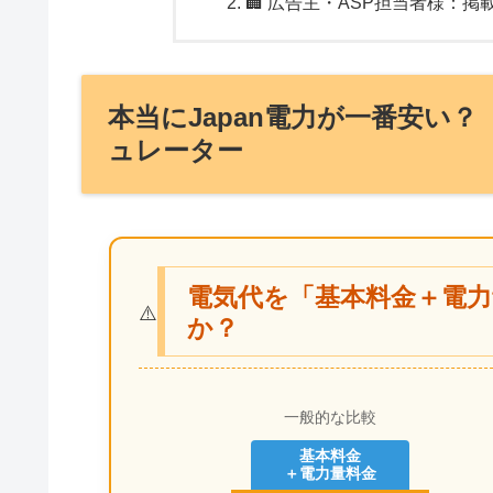
🏢 広告主・ASP担当者様：掲
本当にJapan電力が一番安い
ュレーター
電気代を「基本料金＋電
⚠️
か？
一般的な比較
基本料金
＋電力量料金