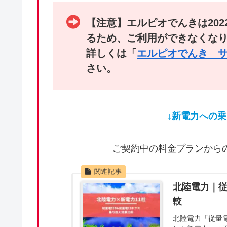
【注意】エルピオでんきは202
るため、ご利用ができなくな
詳しくは「
エルピオでんき 
さい。
↓新電力への
ご契約中の料金プランから
北陸電力｜従
較
北陸電力「従量