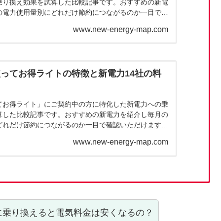
乗り換え効果を試算した比較記事です。おすすめの新電
の電力使用量別にどれだけ節約につながるのか一目で確
。新電力へ乗り換えたあとに料金が高くなってしまっ
www.new-energy-map.com
ことが無いように乗り換え前に当記事で料金を確認くだ
ってお得ライトの特徴と新電力14社の料
てお得ライト」にご契約中の方に特化した新電力への乗
算した比較記事です。おすすめの新電力を紹介し毎月の
どれだけ節約につながるのか一目で確認いただけます。
えたあとに料金が高くなってしまった。このようなこと
www.new-energy-map.com
り換え前に当記事で料金を確認ください。
に乗り換えると電気料金は安くなるの？