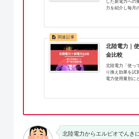
した新電力への
力を紹介し毎月
認いただけます
た。このような
さい。
北陸電力｜使
金比較
北陸電力「使っ
り換え効果を試
電力使用量別に
新電力へ乗り換
が無いように乗
北陸電力からエルピオでんき