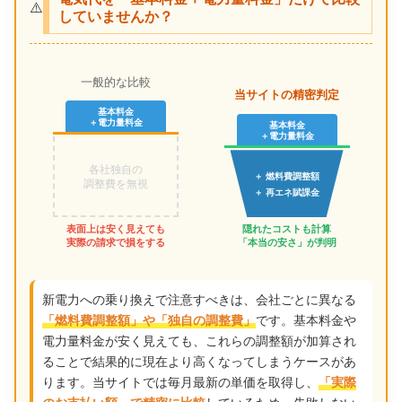
⚠️
していませんか？
一般的な比較
当サイトの精密判定
基本料金
＋電力量料金
基本料金
＋電力量料金
各社独自の
＋ 燃料費調整額
調整費を無視
＋ 再エネ賦課金
表面上は安く見えても
隠れたコストも計算
実際の請求で損をする
「本当の安さ」が判明
新電力への乗り換えで注意すべきは、会社ごとに異なる
です。基本料金や
「燃料費調整額」や「独自の調整費」
電力量料金が安く見えても、これらの調整額が加算され
ることで結果的に現在より高くなってしまうケースがあ
ります。当サイトでは毎月最新の単価を取得し、
「実際