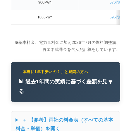
900kWh
576円割高
1000kWh
695円割高
※基本料金、電力量料金に加え2026年7月の燃料調整額、
再エネ賦課金を含んだ計算をしています。
「本当に1年中安いの？」と疑問の方へ
📊 過去1年間の実績に基づく差額を見
▼
る
＋ 【参考】両社の料金表（すべての基本
料金・単価）を開く