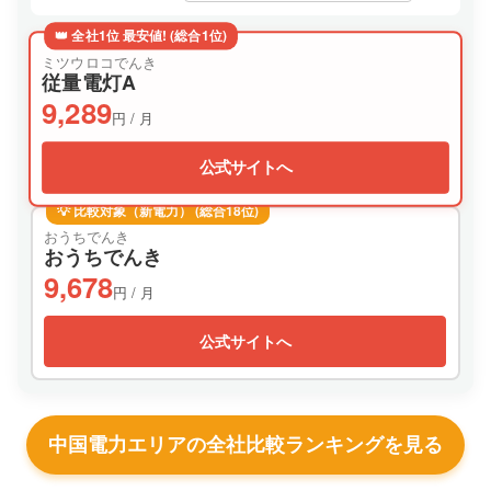
👑 全社1位 最安値! (総合1位)
ミツウロコでんき
従量電灯A
9,289
円 / 月
公式サイトへ
💡 比較対象（新電力） (総合18位)
おうちでんき
おうちでんき
9,678
円 / 月
公式サイトへ
中国電力エリアの全社比較ランキングを見る