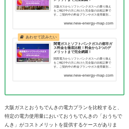
大阪ガスからソフトバンクガスへの乗り換え
をご検討中の方に向けた完全版の比較記事で
す。ご契約中の料金プランやガス使用量別に
どれだけ節約につながるのか一目で確認いた
www.new-energy-map.com
だけます。ガス会社を乗り換えたあとに料金
が高くなってしまった。このようなことが無
いように乗り換え前に当記事で料金を確認く
ださい。
関電ガスとソフトバンクガスの都市ガ
ス料金を徹底比較！料金から3つのデ
メリットまで完全網羅！
関西電力からソフトバンクガスへの乗り換え
をご検討中の方に向けた完全版の比較記事で
す。ご契約中の料金プランやガス使用量別に
どれだけ節約につながるのか一目で確認いた
www.new-energy-map.com
だけます。ガス会社を乗り換えたあとに料金
が高くなってしまった。このようなことが無
いように乗り換え前に当記事で料金を確認く
ださい。
大阪ガスとおうちでんきの電力プランを比較すると、
特定の電力使用量においておうちでんきの「おうちで
んき」がコストメリットを提供するケースがありま