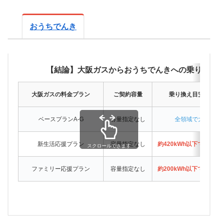
おうちでんき
【結論】大阪ガスからおうちでんきへの乗り換え
大阪ガスの料金プラン
ご契約容量
乗り換え目安（月
ベースプランA-G
容量指定なし
全領域で大阪ガ
新生活応援プラン
容量指定なし
約420kWh以下でお
スクロールできます
ファミリー応援プラン
容量指定なし
約200kWh以下でお