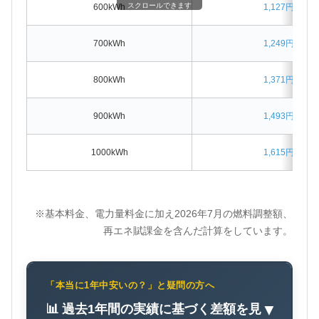
スクロールできます
600kWh
1,127円割高
700kWh
1,249円割高
800kWh
1,371円割高
900kWh
1,493円割高
1000kWh
1,615円割高
※基本料金、電力量料金に加え2026年7月の燃料調整額、
再エネ賦課金を含んだ計算をしています。
「本当に1年中安いの？」と疑問の方へ
📊 過去1年間の実績に基づく差額を見
▼