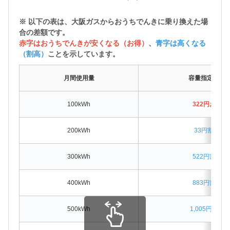
※ 以下の表は、大阪ガスから
おうちでんきに乗り換えた場
合の差額
です。
赤字はおうちでんきが安くなる（お得）
、
青字は高くなる
（割高）
ことを示しています。
月間使用量
容量指定なし
100kWh
322円お得
200kWh
33円割高
300kWh
522円割高
400kWh
883円割高
500kWh
1,005円割高