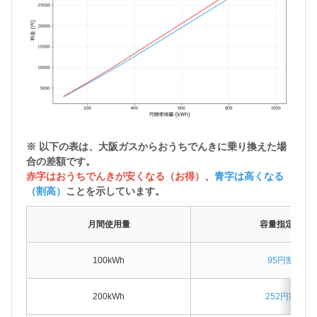
※ 以下の表は、大阪ガスから
おうちでんきに乗り換えた場
合の差額
です。
赤字はおうちでんきが安くなる（お得）
、
青字は高くなる
（割高）
ことを示しています。
月間使用量
容量指定なし
100kWh
95円割高
200kWh
252円割高